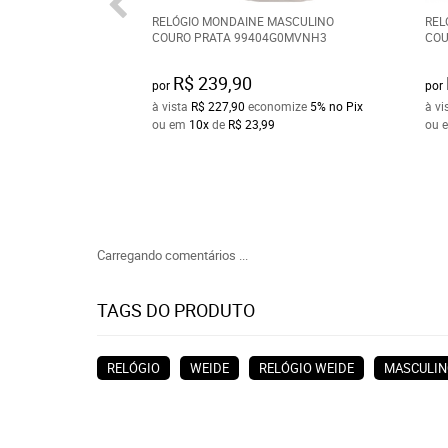
RELÓGIO MONDAINE MASCULINO
REL
COURO PRATA 99404G0MVNH3
COU
R$ 239,90
por
por
à vista
R$ 227,90
economize
5%
no Pix
à vi
ou em
10x
de
R$ 23,99
ou 
Carregando comentários ...
TAGS DO PRODUTO
RELÓGIO
WEIDE
RELÓGIO WEIDE
MASCULIN