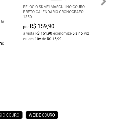
RELÓGIO SKMEI MASCULINO COURO
RELÓGIO MONDAI
PRETO CALENDÁRIO CRONÓGRAFO
COURO PRATA 7
1350
GUA
R$ 159,90
R$ 179,90
por
por
à vista
R$ 151,90
economize
5%
no Pix
à vista
R$ 170,90
e
ou em
10x
de
R$ 15,99
ou em
10x
de
R$ 1
Pix
GIO COURO
WEIDE COURO