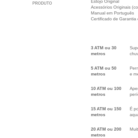
Estojo Original
PRODUTO
Acessórios Originais (
Manual em Português
Certificado de Garantia
3 ATM ou 30
Sup
metros
chuv
5 ATM ou 50
Per
metros
e me
10 ATM ou 100
Apes
metros
per
15 ATM ou 150
É p
metros
aquá
20 ATM ou 200
Mui
metros