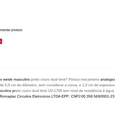
mendar produto
e
io
weide
masculino
preto couro dual time? Possui mecanismo
analogic
ede 5,0 cm de diâmetro, sem considerar a coroa, e 1,0 cm de espessu
sculino
pr
eto couro dual time UV-1706
tem nível de resistência à águ
Romaplac Circuitos Eletronicos LTDA-EPP...CNPJ:00.358.569/0001-23