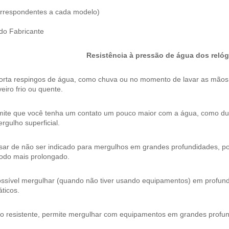
correspondentes a cada modelo)
 do Fabricante
Resistência à pressão de água dos relóg
orta respingos de água, como chuva ou no momento de lavar as mão
eiro frio ou quente.
mite que você tenha um contato um pouco maior com a água, como dura
rgulho superficial.
ar de não ser indicado para mergulhos em grandes profundidades, pos
íodo mais prolongado.
ossível mergulhar (quando não tiver usando equipamentos) em profund
ticos.
to resistente, permite mergulhar com equipamentos em grandes profu