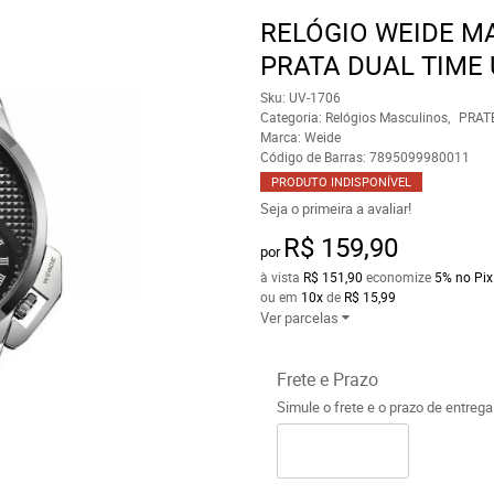
RELÓGIO WEIDE M
PRATA DUAL TIME 
Sku:
UV-1706
Categoria:
Relógios Masculinos
PRAT
Marca:
Weide
Código de Barras:
7895099980011
PRODUTO INDISPONÍVEL
Seja o primeira a avaliar!
R$ 159,90
por
à vista
R$ 151,90
economize
5%
no Pix
ou em
10x
de
R$ 15,99
Ver parcelas
Frete e Prazo
Simule o frete e o prazo de entreg