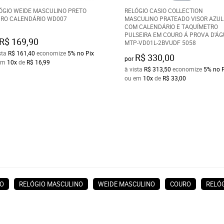
ÓGIO WEIDE MASCULINO PRETO
RELÓGIO CASIO COLLECTION
RO CALENDÁRIO WD007
MASCULINO PRATEADO VISOR AZUL
COM CALENDÁRIO E TAQUÍMETRO
PULSEIRA EM COURO Á PROVA D'Á
R$ 169,90
MTP-VD01L-2BVUDF 5058
sta
R$ 161,40
economize
5%
no Pix
R$ 330,00
por
em
10x
de
R$ 16,99
à vista
R$ 313,50
economize
5%
no 
ou em
10x
de
R$ 33,00
O
RELÓGIO MASCULINO
WEIDE MASCULINO
COURO
RELÓ