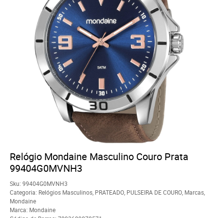
Relógio Mondaine Masculino Couro Prata
99404G0MVNH3
Sku:
99404G0MVNH3
Categoria:
Relógios Masculinos
,
PRATEADO
,
PULSEIRA DE COURO
,
Marcas
,
Mondaine
Marca:
Mondaine