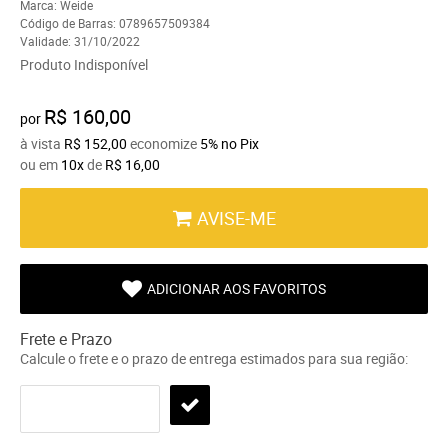
Marca:
Weide
Código de Barras:
0789657509384
Validade:
31/10/2022
Produto Indisponível
R$ 160,00
por
à vista
R$ 152,00
economize
5%
no Pix
ou em
10x
de
R$ 16,00
AVISE-ME
ADICIONAR AOS FAVORITOS
Frete e Prazo
Calcule o frete e o prazo de entrega estimados para sua região: