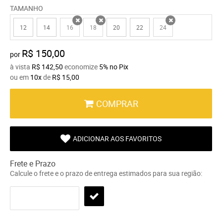
TAMANHO
12
14
16
18
20
22
24
x
x
x
R$ 150,00
por
à vista
R$ 142,50
economize
5%
no Pix
ou em
10x
de
R$ 15,00
COMPRAR
ADICIONAR AOS FAVORITOS
Frete e Prazo
Calcule o frete e o prazo de entrega estimados para sua região: