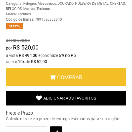
Categoria:
Relógios Masculinos
,
DOURADO
,
PULSEIRA DE METAL
,
OFERTAS
,
RELÓGIOS
,
Marcas
,
Technos
Marca:
Technos
Código de Barras:
7891530853340
OFERTA
de
R$ 600,00
R$ 520,00
por
à vista
R$ 494,00
economize
5%
no Pix
ou em
10x
de
R$ 52,00
COMPRAR
ADICIONAR AOS FAVORITOS
Frete e Prazo
Calcule o frete e o prazo de entrega estimados para sua região: