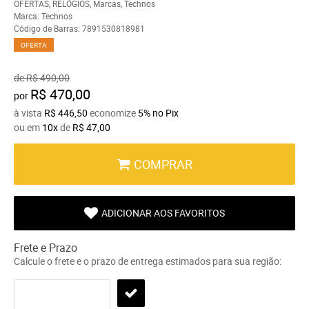
OFERTAS
,
RELÓGIOS
,
Marcas
,
Technos
Marca:
Technos
Código de Barras:
7891530818981
OFERTA
de
R$ 490,00
R$ 470,00
por
à vista
R$ 446,50
economize
5%
no Pix
ou em
10x
de
R$ 47,00
COMPRAR
ADICIONAR AOS FAVORITOS
Frete e Prazo
Calcule o frete e o prazo de entrega estimados para sua região: