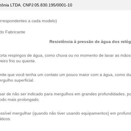
ônia LTDA. CNPJ:05.830.195/0001-10
correspondentes a cada modelo)
 do Fabricante
Resistência à pressão de água dos relóg
orta respingos de água, como chuva ou no momento de lavar as mão
eiro frio ou quente.
mite que você tenha um contato um pouco maior com a água, como dura
rgulho superficial.
ar de não ser indicado para mergulhos em grandes profundidades, pos
íodo mais prolongado.
ossível mergulhar (quando não tiver usando equipamentos) em profund
ticos.