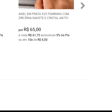
ANEL EM PRATA 925 FEMININO COM
ALIANÇA DE AÇO 
ZIRCÔNIA NAVETE E CRISTAL AN751
PRATEADA POLID
R$ 65,00
R$ 50,00
por
por
Pix
à vista
R$ 61,75
economize
5%
no Pix
à vista
R$ 47,50
ec
ou em
10x
de
R$ 6,50
ou em
10x
de
R$ 5