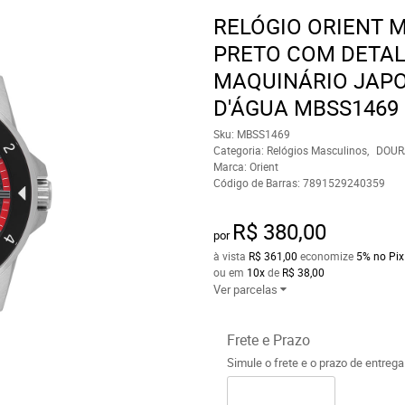
RELÓGIO ORIENT 
PRETO COM DETA
MAQUINÁRIO JAPO
D'ÁGUA MBSS1469
Sku:
MBSS1469
Categoria:
Relógios Masculinos
DOUR
Marca:
Orient
Código de Barras:
7891529240359
R$ 380,00
por
à vista
R$ 361,00
economize
5%
no Pix
ou em
10x
de
R$ 38,00
Ver parcelas
Frete e Prazo
Simule o frete e o prazo de entreg