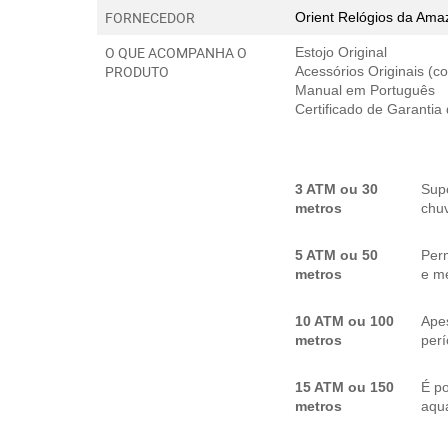
FORNECEDOR
Orient Relógios
da Amaz
O QUE ACOMPANHA O
Estojo Original
PRODUTO
Acessórios Originais (
Manual em Português
Certificado de Garantia
3 ATM ou 30
Sup
metros
chuv
5 ATM ou 50
Per
metros
e me
10 ATM ou 100
Apes
metros
per
15 ATM ou 150
É p
metros
aquá