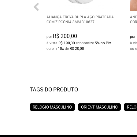
ALIANÇA TROYA DUPLA AÇO PRATEADA
ANE
COM ZIRCÔNIA 8MM 310627
COR
R$ 200,00
por
por
à vista
R$ 190,00
economize
5%
no Pix
à vi
ou em
10x
de
R$ 20,00
ou 
TAGS DO PRODUTO
RELÓGIO MASCULINO
ORIENT MASCULINO
RELÓ