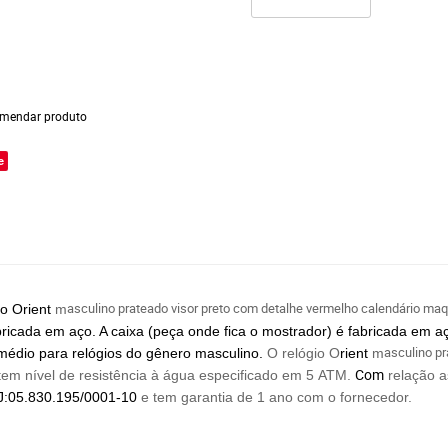
mendar produto
e
asculino prateado visor preto com detalhe vermelho calendário maqu
io Orient
m
bricada em aço. A caixa (peça onde fica o mostrador) é fabricada em 
asculino p
édio para relógios do gênero masculino.
O relógio O
rient
m
Com
em nível de resistência à água especificado em 5 ATM.
relação a
:05.830.195/0001-10
e tem garantia de 1 ano com o fornecedor.