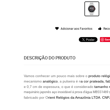
Adicionar aos Favoritos
Reco
Sav
DESCRIÇÃO DO PRODUTO
Vamos conhecer um pouco mais sobre o
produto relóg
mecanismo
analógico
, a pulseira é n
a cor prateada, fa
e 0,7 cm de espessura, o que é considerado
tamanho m
m
aquinário j
aponês a
ço i
noxidável á
prova d'água
MBSS1469
t
fabricado por O
rient Relógios
da Amazônia LTDA. CNPJ