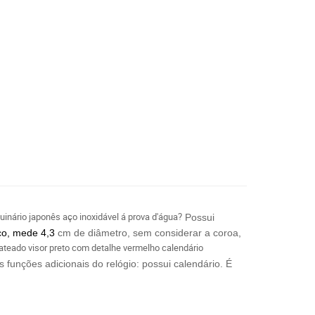
inário japonês aço inoxidável á prova d'água?
Possui
aço, mede 4,3
cm de diâmetro, sem considerar a coroa,
rateado
v
isor p
reto com d
etalhe v
ermelho c
alendário
s funções adicionais do relógio: possui calendário.
É