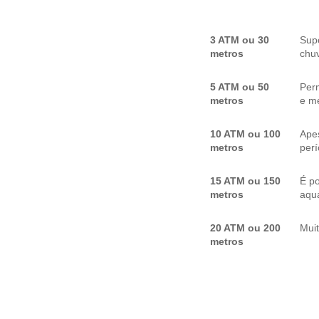
3 ATM ou 30
Sup
metros
chuv
5 ATM ou 50
Per
metros
e me
10 ATM ou 100
Apes
metros
per
15 ATM ou 150
É p
metros
aquá
20 ATM ou 200
Mui
metros