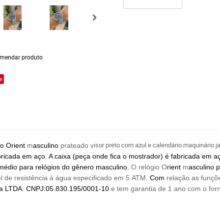
mendar produto
e
isor preto com azul e calendário maquinário j
io Orient
m
asculino
prateado v
bricada em aço. A caixa (peça onde fica o mostrador) é fabricada em 
édio para relógios do gênero masculino.
O relógio O
rient
m
asculino 
 de resistência à água especificado em 5 ATM.
Com
relação as funçõe
a LTDA. CNPJ:05.830.195/0001-10
e tem garantia de 1 ano com o for