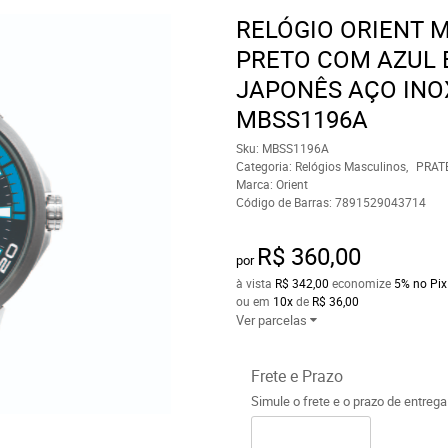
RELÓGIO ORIENT 
PRETO COM AZUL 
JAPONÊS AÇO INO
MBSS1196A
Sku:
MBSS1196A
Categoria:
Relógios Masculinos
PRAT
Marca:
Orient
Código de Barras:
7891529043714
R$ 360,00
por
à vista
R$ 342,00
economize
5%
no Pix
ou em
10x
de
R$ 36,00
Ver parcelas
Frete e Prazo
Simule o frete e o prazo de entreg