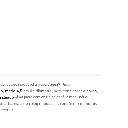
aponês aço inoxidável á prova d'água
? Possui
aço, mede 4,5
cm de diâmetro, sem considerar a coroa,
isor preto com azul e calendário maquinário
prateado
v
s adicionais do relógio: possui calendário e numerais
necedor.