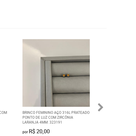
 COM
BRINCO FEMININO AÇO 316L PRATEADO
RELÓGIO ORIENT 
PONTO DE LUZ COM ZIRCÔNIA
CALENDÁRIO DOU
LARANJA 4MM. 323191
MGSS2009
R$ 20,00
R$ 459,90
por
por