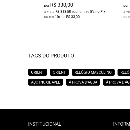
R$ 330,00
por
por
à vista
R$ 313,50
economize
5%
no Pix
à vi
ou em
10x
de
R$ 33,00
ou 
TAGS DO PRODUTO
ORIENT
ORIENT
RELÓGIO MASCULINO
RELÓ
AÇO INOXIDAVEL
Á PROVA D'ÁGUA
Á PROVA D'Á
INSTITUCIONAL
INFORM