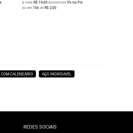
x
à vista
R$ 19,00
economize
5%
no Pix
à vista
R$ 436,90
e
ou em
10x
de
R$ 2,00
ou em
10x
de
R$ 4
COM CALENDÁRIO
AÇO INOXIDAVEL
REDES SOCIAIS