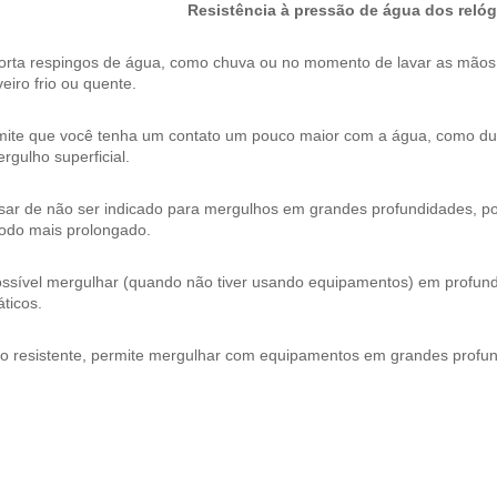
Resistência à pressão de água dos relóg
orta respingos de água, como chuva ou no momento de lavar as mão
eiro frio ou quente.
mite que você tenha um contato um pouco maior com a água, como dura
rgulho superficial.
ar de não ser indicado para mergulhos em grandes profundidades, pos
íodo mais prolongado.
ossível mergulhar (quando não tiver usando equipamentos) em profund
ticos.
to resistente, permite mergulhar com equipamentos em grandes profu