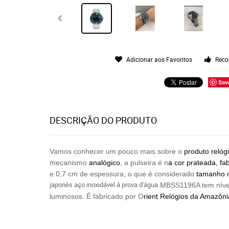
Adicionar aos Favoritos
Reco
Sav
DESCRIÇÃO DO PRODUTO
Vamos conhecer um pouco mais sobre o
produto relóg
mecanismo
analógico
, a pulseira é n
a cor prateada, fa
e 0,7 cm de espessura, o que é considerado
tamanho m
japonês aço inoxidável á prova d'água
MBSS1196A tem nível
luminosos.
É fabricado por O
rient Relógios
da Amazôni