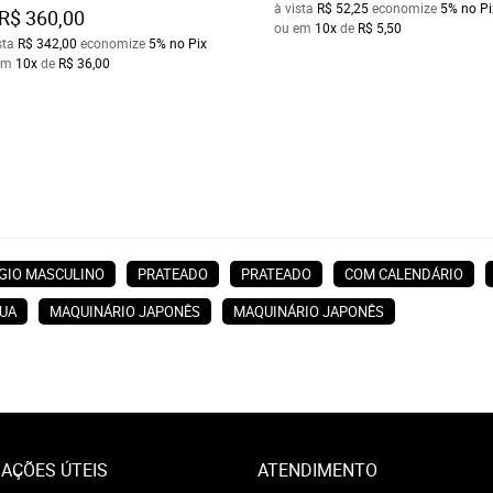
à vista
R$ 52,25
economize
5%
no Pi
R$ 360,00
ou em
10x
de
R$ 5,50
sta
R$ 342,00
economize
5%
no Pix
em
10x
de
R$ 36,00
GIO MASCULINO
PRATEADO
PRATEADO
COM CALENDÁRIO
GUA
MAQUINÁRIO JAPONÊS
MAQUINÁRIO JAPONÊS
AÇÕES ÚTEIS
ATENDIMENTO