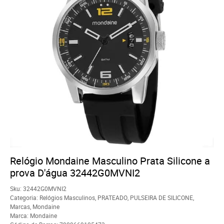
Relógio Mondaine Masculino Prata Silicone a
prova D'água 32442G0MVNI2
Sku:
32442G0MVNI2
Categoria:
Relógios Masculinos
,
PRATEADO
,
PULSEIRA DE SILICONE
,
Marcas
,
Mondaine
Marca:
Mondaine