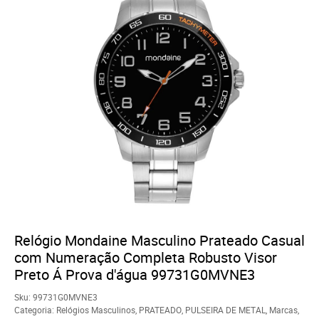
Relógio Mondaine Masculino Prateado Casual
com Numeração Completa Robusto Visor
Preto Á Prova d'água 99731G0MVNE3
Sku:
99731G0MVNE3
Categoria:
Relógios Masculinos
,
PRATEADO
,
PULSEIRA DE METAL
,
Marcas
,