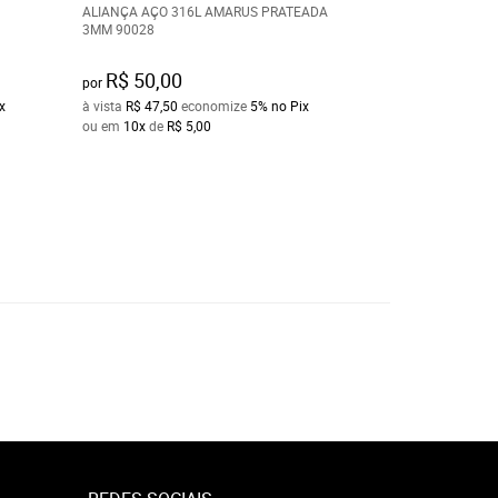
ALIANÇA AÇO 316L AMARUS PRATEADA
ALIANÇA AÇO PR
3MM 90028
10MM COM FILETE
R$ 50,00
R$ 45,00
por
por
x
à vista
R$ 47,50
economize
5%
no Pix
à vista
R$ 42,75
ec
ou em
10x
de
R$ 5,00
ou em
10x
de
R$ 4