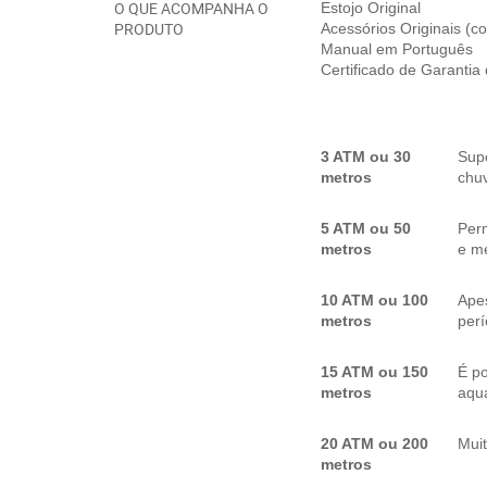
O QUE ACOMPANHA O
Estojo Original
PRODUTO
Acessórios Originais (
Manual em Português
Certificado de Garantia
3 ATM ou 30
Sup
metros
chuv
5 ATM ou 50
Per
metros
e me
10 ATM ou 100
Apes
metros
per
15 ATM ou 150
É p
metros
aquá
20 ATM ou 200
Mui
metros