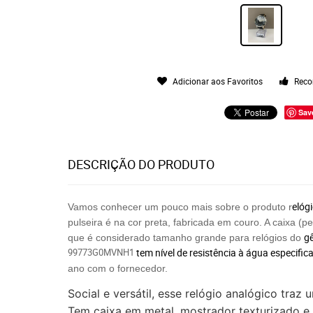
Adicionar aos Favoritos
Reco
Sav
DESCRIÇÃO DO PRODUTO
elóg
Vamos conhecer um pouco mais sobre o produto r
pulseira é na cor preta, fabricada em couro. A caixa (
g
que é considerado tamanho grande para relógios do
99773G0MVNH1
tem nível de resistência à água especifi
ano com o fornecedor.
Social e versátil, esse relógio analógico traz
Tem caixa em metal, mostrador texturizado e