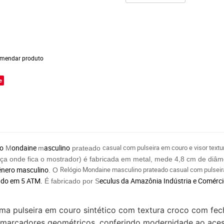
mendar produto
e
io
ondaine
asculino
casual com pulseira em couro e visor textu
M
m
prateado
peça onde fica o mostrador) é fabricada em metal, mede 4,8 cm de diâ
ênero masculino
Relógio Mondaine masculino prateado casual com pulseira 
. O
cado em 5 ATM.
eculus da Amazônia Indústria e Comérc
É fabricado por S
 uma pulseira em couro sintético com textura croco com fecho
 marcadores geométricos, conferindo modernidade ao aces