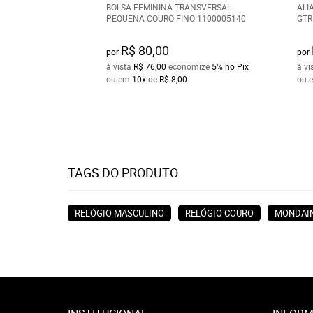
BOLSA FEMININA TRANSVERSAL
ALI
PEQUENA COURO FINO 1100005140
GTR
R$ 80,00
por
por
à vista
R$ 76,00
economize
5%
no Pix
à vi
ou em
10x
de
R$ 8,00
ou 
TAGS DO PRODUTO
RELÓGIO MASCULINO
RELÓGIO COURO
MONDAI