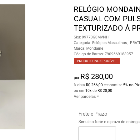
RELÓGIO MONDAI
CASUAL COM PULS
TEXTURIZADO Á P
Sku:
99773G0MVNH1
Categoria:
Relógios Masculinos
PRAT
Marca:
Mondaine
Código de Barras:
7909669188957
PRODUTO INDISPONÍVEL
R$ 280,00
por
à vista
R$ 266,00
economize
5%
no Pix
ou em
10x
de
R$ 28,00
Ver parcelas
Frete e Prazo
Simule o frete e o prazo de entreg