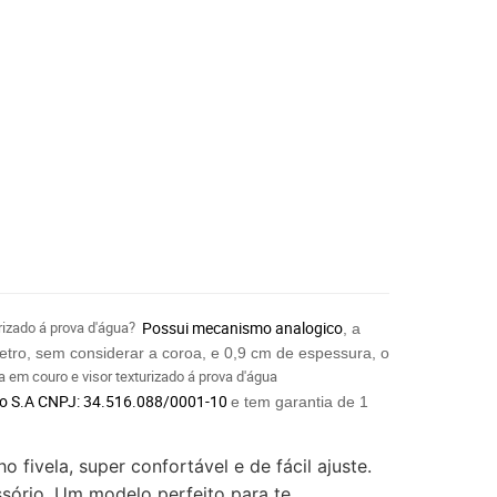
rizado á prova d'água?
Possui mecanismo analogico
, a
metro, sem considerar a coroa, e 0,9 cm de espessura, o
em couro e visor texturizado á prova d'água
io S.A CNPJ: 34.516.088/0001-10
e tem garantia de 1
 fivela, super confortável e de fácil ajuste.
sório. Um modelo perfeito para te