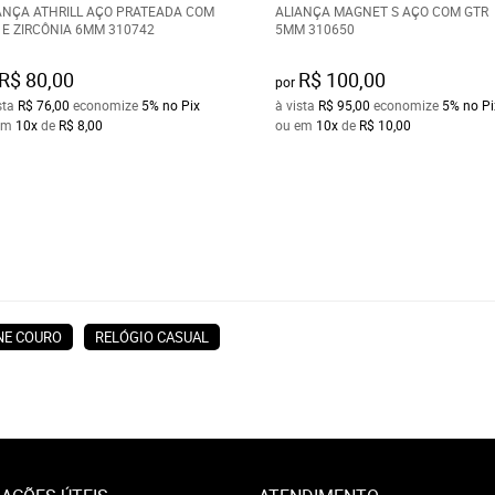
ANÇA ATHRILL AÇO PRATEADA COM
ALIANÇA MAGNET S AÇO COM GTR
 E ZIRCÔNIA 6MM 310742
5MM 310650
R$ 80,00
R$ 100,00
por
sta
R$ 76,00
economize
5%
no Pix
à vista
R$ 95,00
economize
5%
no Pi
em
10x
de
R$ 8,00
ou em
10x
de
R$ 10,00
NE COURO
RELÓGIO CASUAL