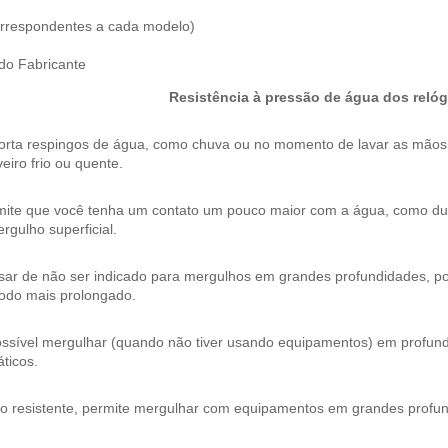
correspondentes a cada modelo)
 do Fabricante
Resistência à pressão de água dos relóg
orta respingos de água, como chuva ou no momento de lavar as mão
eiro frio ou quente.
mite que você tenha um contato um pouco maior com a água, como dura
rgulho superficial.
ar de não ser indicado para mergulhos em grandes profundidades, pos
íodo mais prolongado.
ossível mergulhar (quando não tiver usando equipamentos) em profund
ticos.
to resistente, permite mergulhar com equipamentos em grandes profu