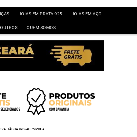
NÇAS
JOIAS EM PRATA 925
JOIAS EM AÇO
OUTROS
QUEM SOMOS
OVA D'ÁGUA 99524GPMVDH4