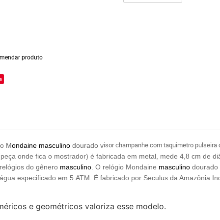
mendar produto
e
isor champanhe com taquimetro pulseira 
io M
ondaine
masculino
dourado v
 (peça onde fica o mostrador) é fabricada em metal, mede 4,8 cm de d
relógios do gênero
masculino
. O relógio Mondaine
masculino
dourado 
à água especificado em 5 ATM. É fabricado por Seculus da Amazônia I
ricos e geométricos valoriza esse modelo.