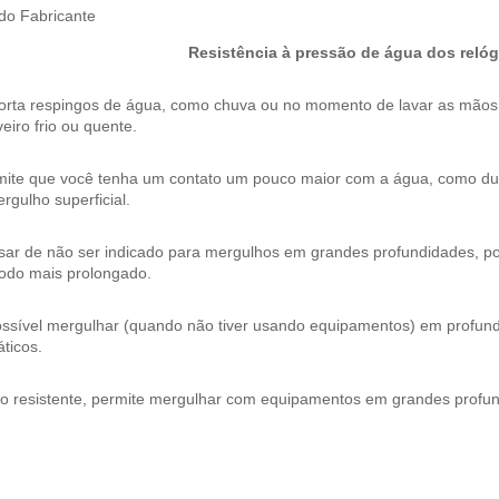
 do Fabricante
Resistência à pressão de água dos relóg
orta respingos de água, como chuva ou no momento de lavar as mão
eiro frio ou quente.
mite que você tenha um contato um pouco maior com a água, como dura
rgulho superficial.
ar de não ser indicado para mergulhos em grandes profundidades, pos
íodo mais prolongado.
ossível mergulhar (quando não tiver usando equipamentos) em profund
ticos.
to resistente, permite mergulhar com equipamentos em grandes profu