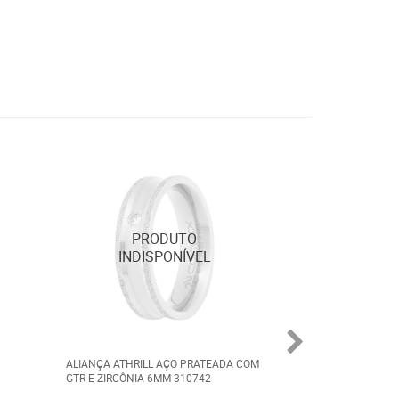
ALIANÇA ATHRILL AÇO PRATEADA COM
ALIANÇA DE AÇO 
GTR E ZIRCÔNIA 6MM 310742
CORAÇÃO VAZAD
90021