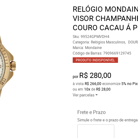
RELÓGIO MONDAI
VISOR CHAMPANH
COURO CACAU Á P
Sku:
99524GPMVDH4
Categoria:
Relógios Masculinos
DOUR
Marca:
Mondaine
Código de Barras:
7909669129745
PRODUTO INDISPONÍVEL
R$ 280,00
por
à vista
R$ 266,00
economize
5%
no Pix
ou em
10x
de
R$ 28,00
Ver parcelas
Frete e Prazo
Simule o frete e o prazo de entreg