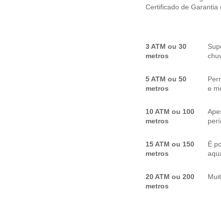
Certificado de Garantia
3 ATM ou 30
Sup
metros
chuv
5 ATM ou 50
Per
metros
e me
10 ATM ou 100
Apes
metros
per
15 ATM ou 150
É p
metros
aquá
20 ATM ou 200
Mui
metros