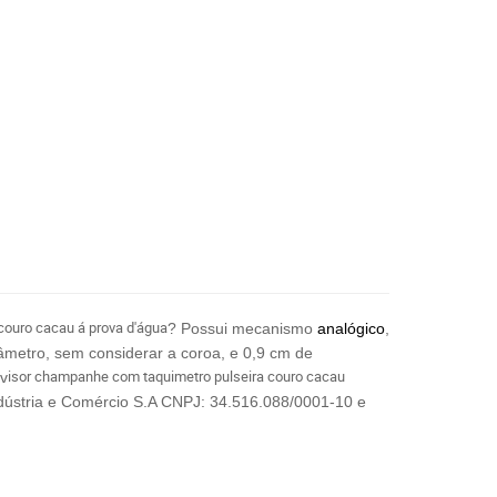
couro cacau á prova d'água
? Possui mecanismo
analógico
,
iâmetro, sem considerar a coroa, e 0,9 cm de
isor c
hampanhe com taquimetro p
ulseira c
ouro c
acau
v
ndústria e Comércio S.A CNPJ: 34.516.088/0001-10 e