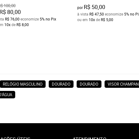
$ 100,00
R$ 50,00
por
R$ 80,00
à vista
R$ 47,50
economize
5%
no Pi
sta
R$ 76,00
economize
5%
no Pix
ou em
10x
de
R$ 5,00
em
10x
de
R$ 8,00
RELÓGIO MASCULINO
DOURADO
DOURADO
VISOR CHAMPAN
D'ÁGUA