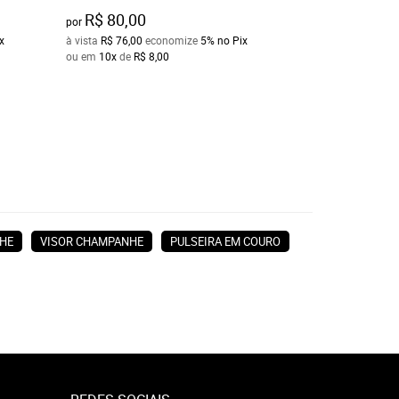
R$ 80,00
R$ 50,00
por
por
x
à vista
R$ 76,00
economize
5%
no Pix
à vista
R$ 47,50
ec
ou em
10x
de
R$ 8,00
ou em
10x
de
R$ 5
HE
VISOR CHAMPANHE
PULSEIRA EM COURO