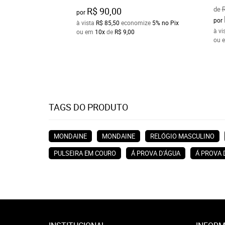
de
R
R$ 90,00
por
por
à vista
R$ 85,50
economize
5%
no Pix
à vi
ou em
10x
de
R$ 9,00
ou 
TAGS DO PRODUTO
MONDAINE
MONDAINE
RELÓGIO MASCULINO
PULSEIRA EM COURO
Á PROVA D'ÁGUA
Á PROVA 