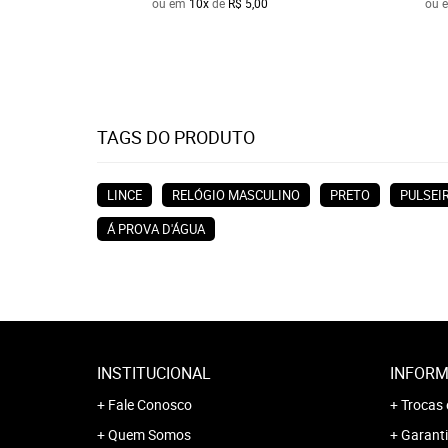
ou em
10x
de
R$ 5,00
ou 
TAGS DO PRODUTO
LINCE
RELÓGIO MASCULINO
PRETO
PULSEI
Á PROVA D'ÁGUA
INSTITUCIONAL
INFORM
Fale Conosco
Trocas 
Quem Somos
Garanti