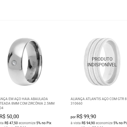
ANÇA EM AÇO HAIA ABAULADA
ALIANÇA ATLANTIS AÇO COM GTR 
TEADA 8MM COM ZIRCÔNIA 2.5MM
310660
04
R$ 50,00
R$ 99,90
por
sta
R$ 47,50
economize
5%
no Pix
à vista
R$ 94,90
economize
5%
no Pi