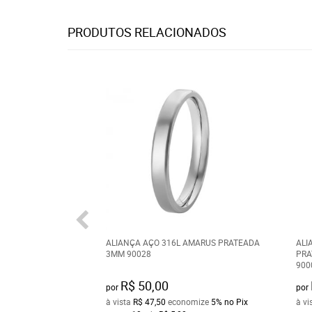
PRODUTOS RELACIONADOS
ALIANÇA AÇO 316L AMARUS PRATEADA
ALI
3MM 90028
PRA
900
R$ 50,00
por
por
à vista
R$ 47,50
economize
5%
no Pix
à vi