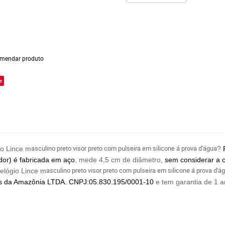
mendar produto
e
asculino preto visor preto com pulseira em silicone á prova d'água
io Lince m
?
ador) é fabricada em aço
, mede 4,5 cm de diâmetro,
sem considerar a 
asculino preto visor preto com pulseira em silicone á prova 
elógio Lince m
os
da Amazônia LTDA. CNPJ:05.830.195/0001-10
e tem garantia de 1 