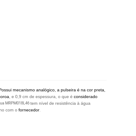
Possui mecanismo analógico, a pulseira é na cor preta,
coroa
, e 0,9 cm de espessura, o que é
considerado
d'água MRPM018L46
tem nível de resistência à água
ano com o
fornecedor
.