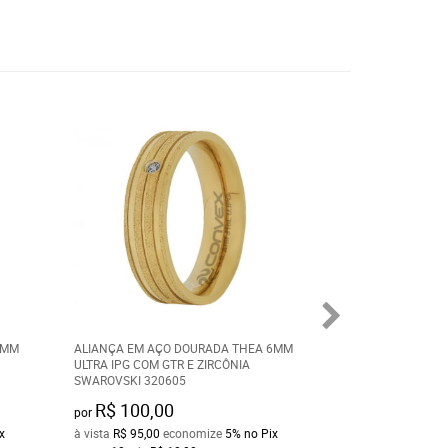
8MM
ALIANÇA EM AÇO DOURADA THEA 6MM
COLAR FEMININO
ULTRA IPG COM GTR E ZIRCÔNIA
GROUMET BIKE B
SWAROVSKI 320605
417145
R$ 100,00
R$ 108,00
por
por
x
à vista
R$ 95,00
economize
5%
no Pix
à vista
R$ 102,60
e