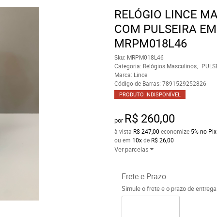
RELÓGIO LINCE M
COM PULSEIRA EM 
MRPM018L46
Sku:
MRPM018L46
Categoria:
Relógios Masculinos
PULSE
Marca:
Lince
Código de Barras:
7891529252826
PRODUTO INDISPONÍVEL
R$ 260,00
por
à vista
R$ 247,00
economize
5%
no Pix
ou em
10x
de
R$ 26,00
Ver parcelas
Frete e Prazo
Simule o frete e o prazo de entreg