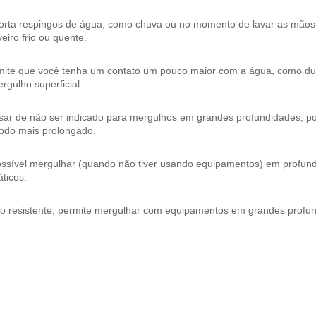
orta respingos de água, como chuva ou no momento de lavar as mão
eiro frio ou quente.
mite que você tenha um contato um pouco maior com a água, como dura
rgulho superficial.
ar de não ser indicado para mergulhos em grandes profundidades, pos
íodo mais prolongado.
ossível mergulhar (quando não tiver usando equipamentos) em profund
ticos.
to resistente, permite mergulhar com equipamentos em grandes profu