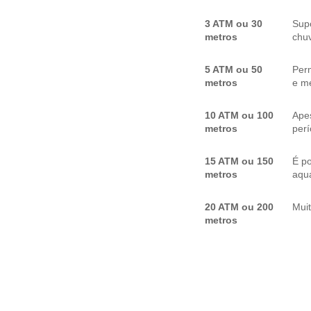
3 ATM ou 30
Sup
metros
chuv
5 ATM ou 50
Per
metros
e me
10 ATM ou 100
Apes
metros
per
15 ATM ou 150
É p
metros
aquá
20 ATM ou 200
Mui
metros