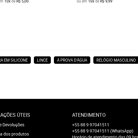
em
10x
de
R$ 5,00
ou em
10x
de
R$ 9,99
RA EM SILICONE
LINCE
Á PROVA D'ÁGUA
RELÓGIO MASCULINO
AÇÕES ÚTEIS
ATENDIMENTO
e Devoluções
+55 88 9 97041511
+55 88 9 97041511
(WhatsApp)
a dos produtos
Horário de atendimento das 09 hrs