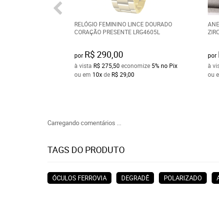
RELÓGIO FEMININO LINCE DOURADO
ANE
CORAÇÃO PRESENTE LRG4605L
ZIR
R$ 290,00
por
por
à vista
R$ 275,50
economize
5%
no Pix
à vi
ou em
10x
de
R$ 29,00
ou 
Carregando comentários ...
TAGS DO PRODUTO
ÓCULOS FERROVIA
DEGRADÊ
POLARIZADO