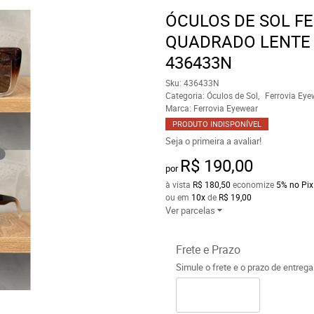
ÓCULOS DE SOL F
QUADRADO LENTE
436433N
Sku:
436433N
Categoria:
Óculos de Sol
Ferrovia Eye
Marca:
Ferrovia Eyewear
PRODUTO INDISPONÍVEL
Seja o primeira a avaliar!
R$ 190,00
por
à vista
R$ 180,50
economize
5%
no Pix
ou em
10x
de
R$ 19,00
Ver parcelas
Frete e Prazo
Simule o frete e o prazo de entreg