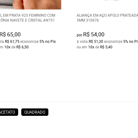
L EM PRATA 925 FEMININO COM
ALIANÇA EM AÇO APOLO PRATEADA
CÔNIA NAVETE E CRISTAL AN751
5MM 310676
R$ 65,00
R$ 54,00
por
sta
R$ 61,75
economize
5%
no Pix
à vista
R$ 51,30
economize
5%
no Pi
em
10x
de
R$ 6,50
ou em
10x
de
R$ 5,40
ACETATO
QUADRADO