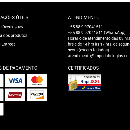
AÇÕES ÚTEIS
ATENDIMENTO
e Devoluções
+55 88 9 97041511
+55 88 9 97041511
(WhatsApp)
a dos produtos
Horário de atendimento das 09 hrs
e Entrega
hrs e de 14 hrs às 17 hrs, de segu
sexta (exceto feriados)
atendimento@imperialrelogios.co
S DE PAGAMENTO
CERTIFICADOS