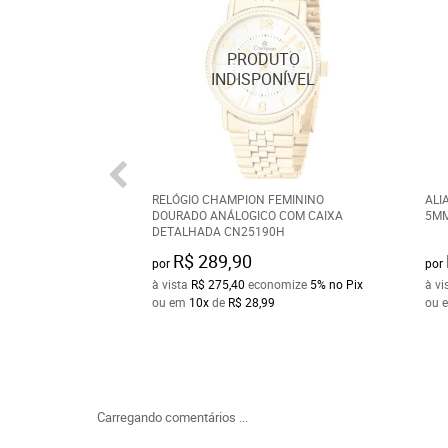
RELÓGIO CHAMPION FEMININO
ALI
DOURADO ANÁLOGICO COM CAIXA
5MM
DETALHADA CN25190H
R$ 289,90
por
por
à vista
R$ 275,40
economize
5%
no Pix
à vi
ou em
10x
de
R$ 28,99
ou 
Carregando comentários ...