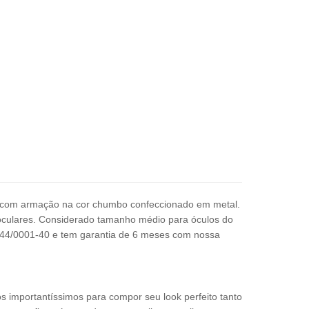
 com armação na cor chumbo confeccionado em metal.
oculares.
C
onsiderado tamanho médio para óculos do
044/0001-40
e tem garantia de 6 meses com nossa
os importantíssimos para compor seu look perfeito tanto