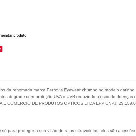
mendar produto
e
los
da renomada marca Ferrovia Eyewear chumbo
no modelo gatinho
lentes degrade com proteção UVA e UVB reduzindo o risco de doenças 
IA E COMERCIO DE PRODUTOS OPTICOS LTDA EPP
CNPJ:
29.159.
 para proteger a sua visão de raios ultravioletas, eles são acessóri