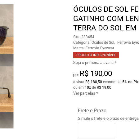
ÓCULOS DE SOL F
GATINHO COM LEN
TERRA DO SOL EM 
Sku:
283454
Categoria:
Óculos de Sol
Ferrovia Eye
Marca:
Ferrovia Eyewear
PRODUTO INDISPONÍVEL
Seja o primeira a avaliar!
R$ 190,00
por
à vista
R$ 180,50
economize
5%
no Pix
ou em
10x
de
R$ 19,00
Ver parcelas
Frete e Prazo
Simule o frete e o prazo de entreg