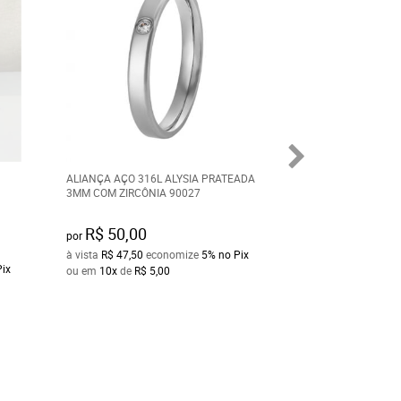
ALIANÇA AÇO 316L ALYSIA PRATEADA
ALIANÇA TROYA 
3MM COM ZIRCÔNIA 90027
6.35MM COM ZIRC
R$ 50,00
R$ 100,00
por
por
à vista
R$ 47,50
economize
5%
no Pix
à vista
R$ 95,00
ec
Pix
ou em
10x
de
R$ 5,00
ou em
10x
de
R$ 1