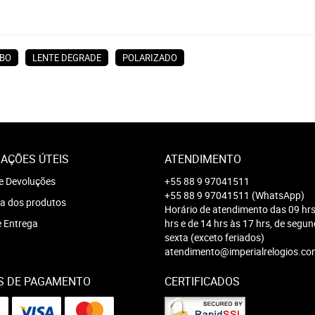
BO
LENTE DEGRADE
POLARIZADO
AÇÕES ÚTEIS
ATENDIMENTO
e Devoluções
+55 88 9 97041511
+55 88 9 97041511
(WhatsApp)
a dos produtos
Horário de atendimento das 09 hrs
e Entrega
hrs e de 14 hrs às 17 hrs, de segu
sexta (exceto feriados)
atendimento@imperialrelogios.co
S DE PAGAMENTO
CERTIFICADOS