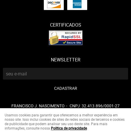
CERTIFICADOS
NEWSLETTER
CADASTRAR
FRANCISCO J. NASCIMENTO
CNPJ: 32.413.896/0001-27
Usamos cookies para garantir que oferecemos a melhor experiência em
nosso site. Isso inclui cookies de sites de redes sociais de terceiros e cookies
de publicidade que podem analisar seu uso deste site. Para mais
LOJA VIRTUAL CRIADA POR
informações, consulte nossa
Política de privacidade
.