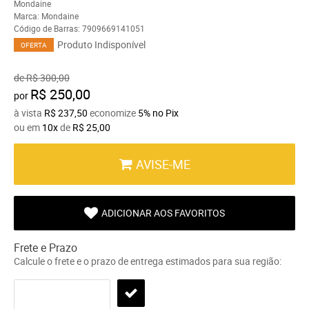
Mondaine
Marca:
Mondaine
Código de Barras:
7909669141051
Produto Indisponível
OFERTA
de
R$ 300,00
R$ 250,00
por
à vista
R$ 237,50
economize
5%
no Pix
ou em
10x
de
R$ 25,00
AVISE-ME
ADICIONAR AOS FAVORITOS
Frete e Prazo
Calcule o frete e o prazo de entrega estimados para sua região: