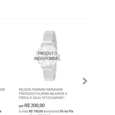
COM
RELÓGIO FEMININO MONDAINE
ALIANÇA EM AÇO
PRATEADO PULSEIRA MILANESE A
5MM 310676
PROVA D´ÁGUA 76733L0MVNE1
R$ 200,00
R$ 54,00
por
por
x
à vista
R$ 190,00
economize
5%
no Pix
à vista
R$ 51,30
ec