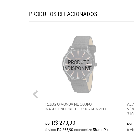
PRODUTOS RELACIONADOS
RELÓGIO MONDAINE COURO
ALI
MASCULINO PRETO - 32187GPMVPH1
VÊN
310
R$ 279,90
por
por
à vista
R$ 265,90
economize
5%
no Pix
à vi