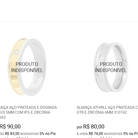
ANÇA AÇO PRATEADA E DOURADA
ALIANÇA ATHRILL AÇO PRATEADA 
US 5MM COM IPG E ZIRCÔNIA
GTR E ZIRCÔNIA 6MM 310742
662
R$ 90,00
R$ 80,00
por
sta
R$ 85,50
economize
5%
no Pix
à vista
R$ 76,00
economize
5%
no Pi