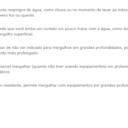
orta respingos de água, como chuva ou no momento de lavar as mão
eiro frio ou quente.
mite que você tenha um contato um pouco maior com a água, como dura
rgulho superficial.
ar de não ser indicado para mergulhos em grandes profundidades, pos
íodo mais prolongado.
ossível mergulhar (quando não tiver usando equipamentos) em profund
ticos.
to resistente, permite mergulhar com equipamentos em grandes profu