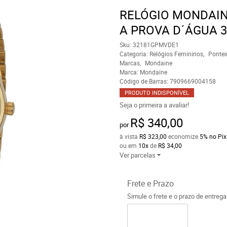
RELÓGIO MONDAI
A PROVA D´ÁGUA 
Sku:
32181GPMVDE1
Categoria:
Relógios Femininos
Pontei
Marcas
Mondaine
Marca:
Mondaine
Código de Barras:
7909669004158
PRODUTO INDISPONÍVEL
Seja o primeira a avaliar!
R$ 340,00
por
à vista
R$ 323,00
economize
5%
no Pix
ou em
10x
de
R$ 34,00
Ver parcelas
Frete e Prazo
Simule o frete e o prazo de entreg