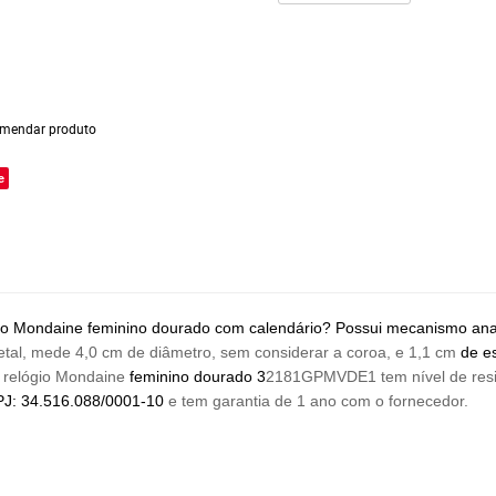
mendar produto
e
o Mondaine feminino dourado com calendário? Possui mecanismo analog
etal, mede 4,0 cm de diâmetro, sem considerar a coroa, e 1,1 cm
de es
 relógio Mondaine
feminino dourado 3
2181GPMVDE1 tem nível de resis
J: 34.516.088/0001-10
e tem garantia de 1 ano com o fornecedor.