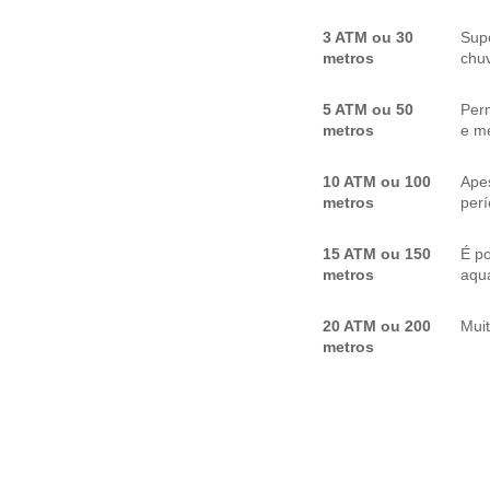
3 ATM ou 30
Sup
metros
chuv
5 ATM ou 50
Per
metros
e me
10 ATM ou 100
Apes
metros
per
15 ATM ou 150
É p
metros
aquá
20 ATM ou 200
Mui
metros