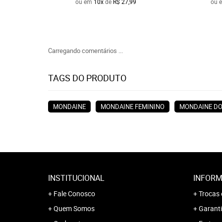
ou em
10x
de
R$ 27,99
ou 
Carregando comentários ...
TAGS DO PRODUTO
MONDAINE
MONDAINE FEMININO
MONDAINE D
INSTITUCIONAL
INFORM
Fale Conosco
Trocas 
Quem Somos
Garanti