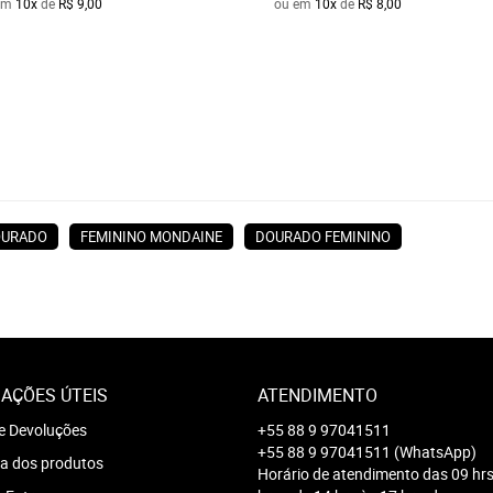
em
10x
de
R$ 9,00
ou em
10x
de
R$ 8,00
OURADO
FEMININO MONDAINE
DOURADO FEMININO
AÇÕES ÚTEIS
ATENDIMENTO
e Devoluções
+55 88 9 97041511
+55 88 9 97041511
(WhatsApp)
a dos produtos
Horário de atendimento das 09 hrs