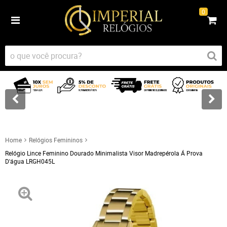
0
Home
Relógios Femininos
Relógio Lince Feminino Dourado Minimalista Visor Madrepérola Á Prova
D'água LRGH045L