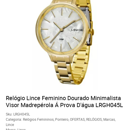
Relógio Lince Feminino Dourado Minimalista
Visor Madrepérola Á Prova D'água LRGH045L
Sku:
LRGH045L
Categoria:
Relógios Femininos
,
Ponteiro
,
OFERTAS
,
RELÓGIOS
,
Marcas
,
Lince
Marca:
Lince