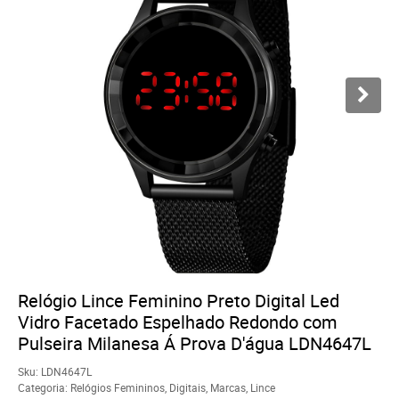
Relógio Lince Feminino Preto Digital Led
Vidro Facetado Espelhado Redondo com
Pulseira Milanesa Á Prova D'água LDN4647L
Sku:
LDN4647L
Categoria:
Relógios Femininos
,
Digitais
,
Marcas
,
Lince