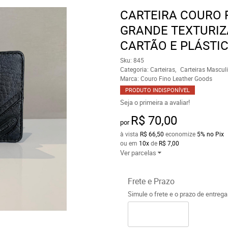
CARTEIRA COURO 
GRANDE TEXTURIZ
CARTÃO E PLÁSTIC
Sku:
845
Categoria:
Carteiras
Carteiras Mascul
Marca:
Couro Fino Leather Goods
PRODUTO INDISPONÍVEL
Seja o primeira a avaliar!
R$ 70,00
por
à vista
R$ 66,50
economize
5%
no Pix
ou em
10x
de
R$ 7,00
Ver parcelas
Frete e Prazo
Simule o frete e o prazo de entreg