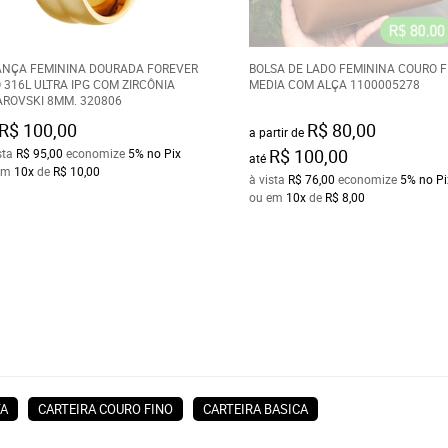
ANÇA FEMININA DOURADA FOREVER
BOLSA DE LADO FEMININA COURO F
 316L ULTRA IPG COM ZIRCÔNIA
MEDIA COM ALÇA 1100005278
ROVSKI 8MM. 320806
R$ 100,00
R$ 80,00
a partir de
R$ 100,00
sta
R$ 95,00
economize
5%
no Pix
até
em
10x
de
R$ 10,00
à vista
R$ 76,00
economize
5%
no Pi
ou em
10x
de
R$ 8,00
TA
CARTEIRA COURO FINO
CARTEIRA BASICA