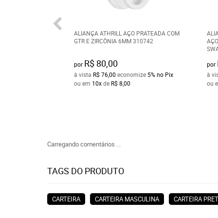
ALIANÇA ATHRILL AÇO PRATEADA COM
ALI
GTR E ZIRCÔNIA 6MM 310742
AÇO
SWA
R$ 80,00
por
por
à vista
R$ 76,00
economize
5%
no Pix
à vi
ou em
10x
de
R$ 8,00
ou 
Carregando comentários ...
TAGS DO PRODUTO
CARTEIRA
CARTEIRA MASCULINA
CARTEIRA PRE