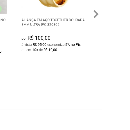
INO
ALIANÇA EM AÇO TOGETHER DOURADA
BOLSA FEMININA
8MM ULTRA IPG 320805
PEQUENA COURO 
R$ 100,00
R$ 80,00
por
por
à vista
R$ 95,00
economize
5%
no Pix
à vista
R$ 76,00
ec
ou em
10x
de
R$ 10,00
ou em
10x
de
R$ 8
x