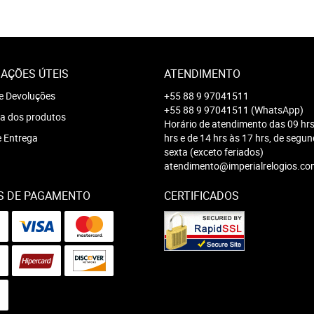
AÇÕES ÚTEIS
ATENDIMENTO
e Devoluções
+55 88 9 97041511
+55 88 9 97041511
(WhatsApp)
a dos produtos
Horário de atendimento das 09 hrs
e Entrega
hrs e de 14 hrs às 17 hrs, de segu
sexta (exceto feriados)
atendimento@imperialrelogios.co
S DE PAGAMENTO
CERTIFICADOS