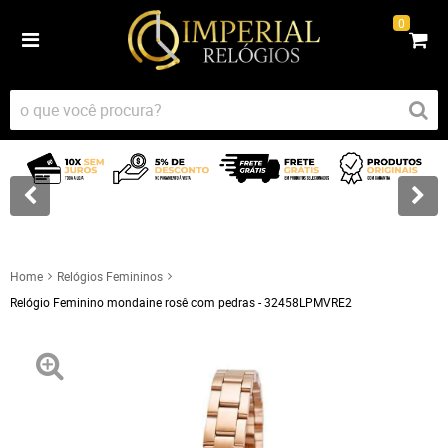
0
Home
Relógios Femininos
Relógio Feminino mondaine rosê com pedras - 32458LPMVRE2