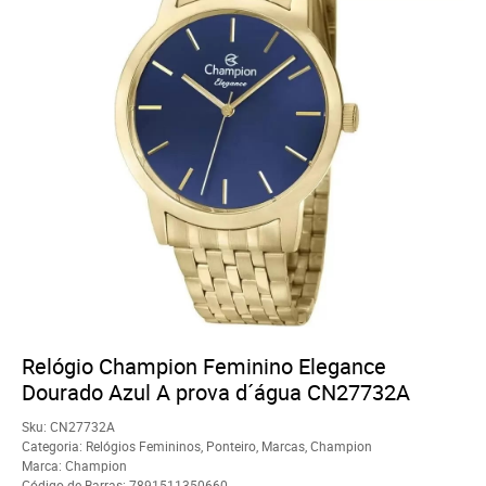
Relógio Champion Feminino Elegance
Dourado Azul A prova d´água CN27732A
Sku:
CN27732A
Categoria:
Relógios Femininos
,
Ponteiro
,
Marcas
,
Champion
Marca:
Champion
Código de Barras:
7891511350660