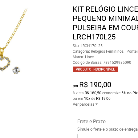
KIT RELÓGIO LINC
PEQUENO MINIMAL
PULSEIRA EM COU
LRCH170L25
Sku:
LRCH170L25
Categoria:
Relógios Femininos
Pontei
Marca:
Lince
Código de Barras:
7891529985090
PRODUTO INDISPONÍVEL
R$ 190,00
por
à vista
R$ 180,50
economize
5%
no Pix
ou em
10x
de
R$ 19,00
Ver parcelas
Frete e Prazo
Simule o frete e o prazo de entreg