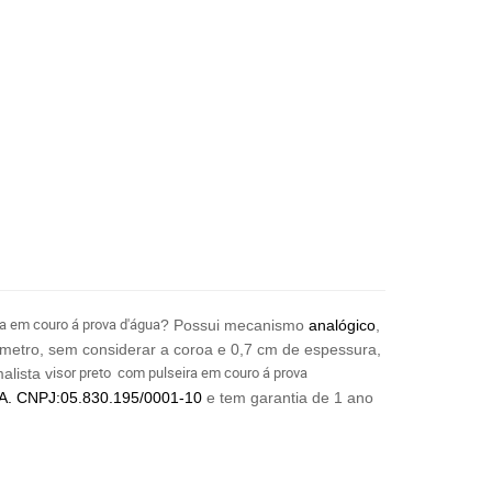
ra em couro á prova d'água
? Possui mecanismo
analógico
,
iâmetro, sem considerar a coroa e 0,7 cm de espessura,
isor preto com pulseira em couro á prova
lista v
A. CNPJ:05.830.195/0001-10
e tem garantia de 1 ano