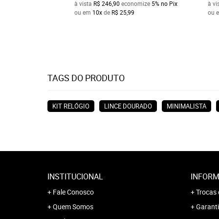
à vista
R$ 246,90
economize
5%
no Pix
à vi
ou em
10x
de
R$ 25,99
ou 
TAGS DO PRODUTO
KIT RELÓGIO
LINCE DOURADO
MINIMALISTA
INSTITUCIONAL
INFORM
Fale Conosco
Trocas 
Quem Somos
Garanti