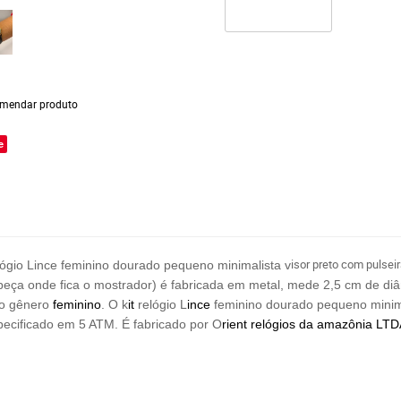
mendar produto
e
isor preto com pulsei
ógio Lince feminino dourado pequeno minimalista v
a (peça onde fica o mostrador) é fabricada em metal, mede 2,5 cm de d
do gênero
feminino
. O k
it
relógio L
ince
feminino dourado pequeno minima
specificado em 5 ATM. É fabricado por O
rient
relógios
da amazônia LTD