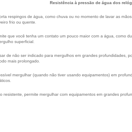
Resistência à pressão de água dos relóg
orta respingos de água, como chuva ou no momento de lavar as mão
eiro frio ou quente.
mite que você tenha um contato um pouco maior com a água, como dura
rgulho superficial.
ar de não ser indicado para mergulhos em grandes profundidades, pos
íodo mais prolongado.
ossível mergulhar (quando não tiver usando equipamentos) em profund
ticos.
to resistente, permite mergulhar com equipamentos em grandes profu