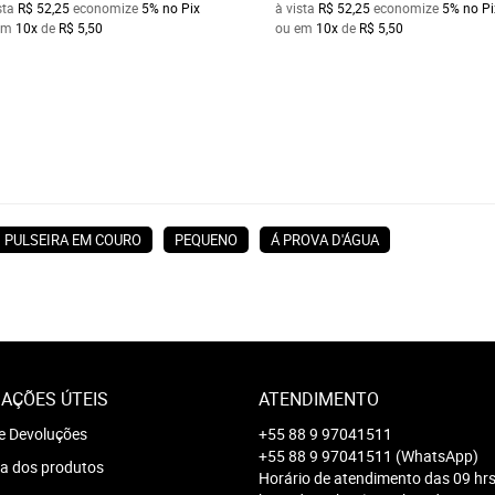
sta
R$ 52,25
economize
5%
no Pix
à vista
R$ 52,25
economize
5%
no Pi
em
10x
de
R$ 5,50
ou em
10x
de
R$ 5,50
PULSEIRA EM COURO
PEQUENO
Á PROVA D'ÁGUA
AÇÕES ÚTEIS
ATENDIMENTO
e Devoluções
+55 88 9 97041511
+55 88 9 97041511
(WhatsApp)
a dos produtos
Horário de atendimento das 09 hrs