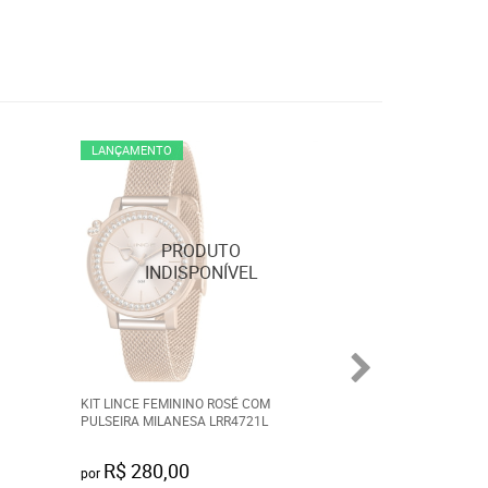
LANÇAMENTO
KIT LINCE FEMININO ROSÉ COM
ALIANÇA AÇO PR
PULSEIRA MILANESA LRR4721L
ABAULADA 8MM 9
R$ 280,00
R$ 50,00
por
por