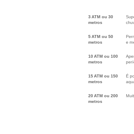
3 ATM ou 30
Sup
metros
chuv
5 ATM ou 50
Per
metros
e me
10 ATM ou 100
Apes
metros
per
15 ATM ou 150
É p
metros
aquá
20 ATM ou 200
Mui
metros