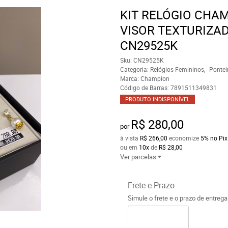
KIT RELÓGIO CHA
VISOR TEXTURIZA
CN29525K
Sku:
CN29525K
Categoria:
Relógios Femininos
Pontei
Marca:
Champion
Código de Barras:
7891511349831
PRODUTO INDISPONÍVEL
R$ 280,00
por
à vista
R$ 266,00
economize
5%
no Pix
ou em
10x
de
R$ 28,00
Ver parcelas
Frete e Prazo
Simule o frete e o prazo de entreg