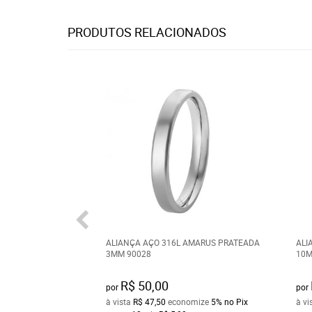
PRODUTOS RELACIONADOS
ALIANÇA AÇO 316L AMARUS PRATEADA
ALI
3MM 90028
10M
R$ 50,00
por
por
à vista
R$ 47,50
economize
5%
no Pix
à vi