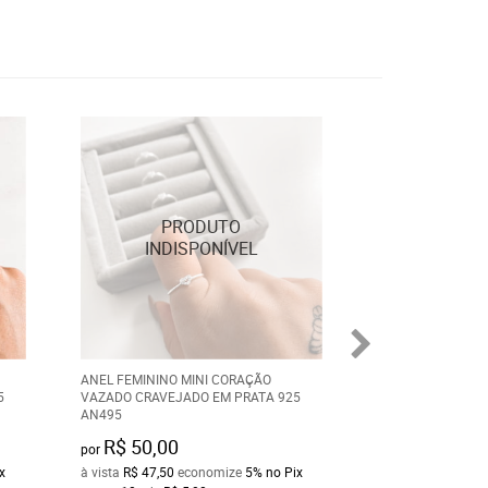
ANEL FEMININO MINI CORAÇÃO
BOLSA DE LADO F
5
VAZADO CRAVEJADO EM PRATA 925
COURO FINO
AN495
R$ 50,00
R$ 40,00
por
por
x
à vista
R$ 47,50
economize
5%
no Pix
à vista
R$ 38,00
ec