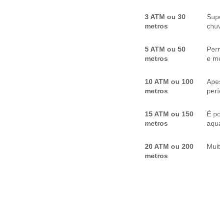
3 ATM ou 30
Sup
metros
chuv
5 ATM ou 50
Per
metros
e me
10 ATM ou 100
Apes
metros
per
15 ATM ou 150
É p
metros
aquá
20 ATM ou 200
Mui
metros