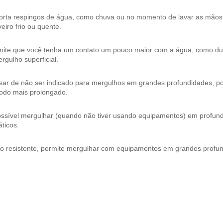
orta respingos de água, como chuva ou no momento de lavar as mão
eiro frio ou quente.
mite que você tenha um contato um pouco maior com a água, como dura
rgulho superficial.
ar de não ser indicado para mergulhos em grandes profundidades, pos
íodo mais prolongado.
ossível mergulhar (quando não tiver usando equipamentos) em profund
ticos.
to resistente, permite mergulhar com equipamentos em grandes profu