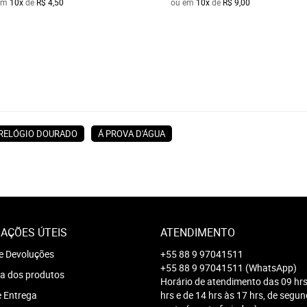
em
10x
de
R$ 4,50
ou em
10x
de
R$ 9,00
RELÓGIO DOURADO
Á PROVA D'ÁGUA
AÇÕES ÚTEIS
ATENDIMENTO
e Devoluções
+55 88 9 97041511
+55 88 9 97041511
(WhatsApp)
a dos produtos
Horário de atendimento das 09 hrs
e Entrega
hrs e de 14 hrs às 17 hrs, de segu