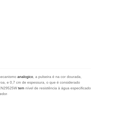
mecanismo
analogico
, a pulseira é na cor dourada,
roa, e 0,7 cm de espessura, o que é considerado
a CN29525W
tem
nível de resistência à água especificado
.
cedor