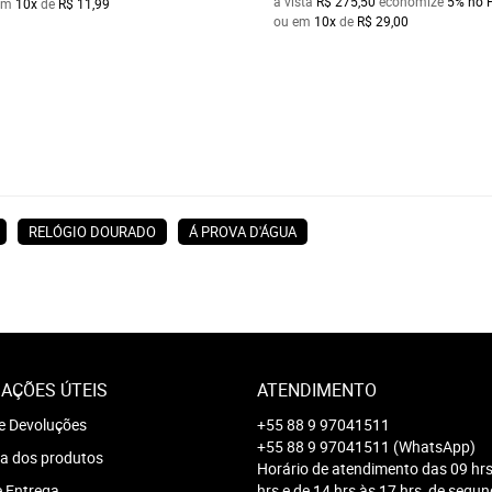
à vista
R$ 275,50
economize
5%
no 
em
10x
de
R$ 11,99
ou em
10x
de
R$ 29,00
RELÓGIO DOURADO
Á PROVA D'ÁGUA
AÇÕES ÚTEIS
ATENDIMENTO
e Devoluções
+55 88 9 97041511
+55 88 9 97041511
(WhatsApp)
a dos produtos
Horário de atendimento das 09 hrs
e Entrega
hrs e de 14 hrs às 17 hrs, de segu