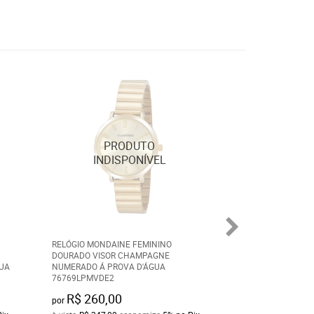
RELÓGIO MONDAINE FEMININO
KIT RELÓGIO CHA
DOURADO VISOR CHAMPAGNE
FEMININO DOURAD
UA
NUMERADO Á PROVA D'ÁGUA
VISOR PRATEADO
76769LPMVDE2
CRISTAIS Á PROV
R$ 260,00
R$ 300,00
por
por