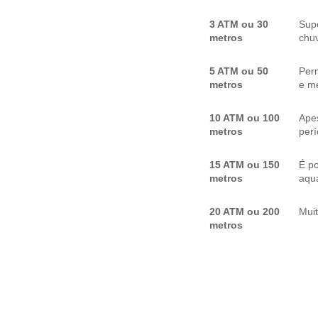
3 ATM ou 30
Sup
metros
chuv
5 ATM ou 50
Per
metros
e me
10 ATM ou 100
Apes
metros
per
15 ATM ou 150
É p
metros
aquá
20 ATM ou 200
Mui
metros