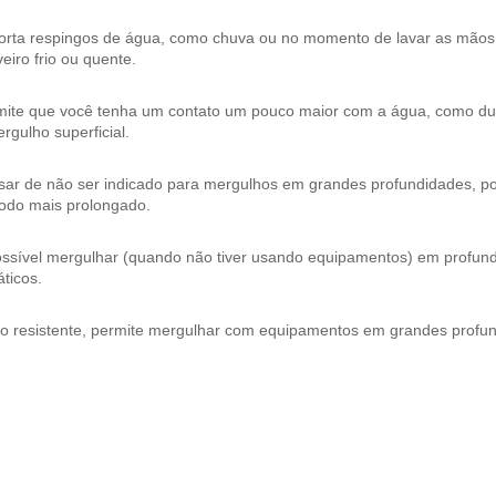
orta respingos de água, como chuva ou no momento de lavar as mão
eiro frio ou quente.
mite que você tenha um contato um pouco maior com a água, como dura
rgulho superficial.
ar de não ser indicado para mergulhos em grandes profundidades, pos
íodo mais prolongado.
ossível mergulhar (quando não tiver usando equipamentos) em profund
ticos.
to resistente, permite mergulhar com equipamentos em grandes profu