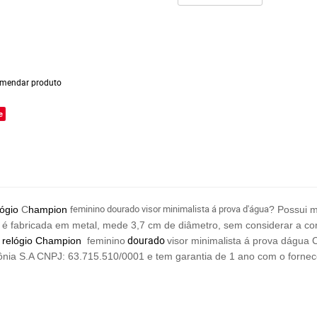
mendar produto
e
eminino dourado visor minimalista á prova d'água
lógio
C
hampion
f
? Possui 
) é fabricada em metal, mede 3,7 cm de diâmetro, sem considerar a co
dourado
relógio Champion
feminino
visor minimalista á prova dágu
nia S.A CNPJ: 63.715.510/0001
e tem garantia de 1 ano com o forne