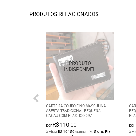
PRODUTOS RELACIONADOS
CARTEIRA COURO FINO MASCULINA
CAR
ABERTA TRADICIONAL PEQUENA
PEQ
CACAU COM PLÁSTICO 097
PLÁ
R$ 110,00
por
por
à vista
R$ 104,50
economize
5%
no Pix
à vi