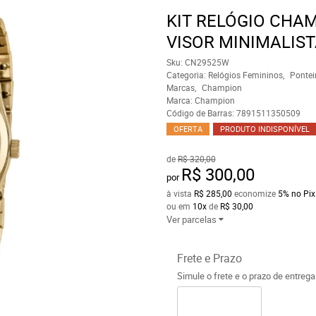
KIT RELÓGIO CHA
VISOR MINIMALIS
Sku:
CN29525W
Categoria:
Relógios Femininos
Pontei
Marcas
Champion
Marca:
Champion
Código de Barras:
7891511350509
OFERTA
PRODUTO INDISPONÍVEL
de
R$ 320,00
R$ 300,00
por
à vista
R$ 285,00
economize
5%
no Pix
ou em
10x
de
R$ 30,00
Ver parcelas
Frete e Prazo
Simule o frete e o prazo de entreg