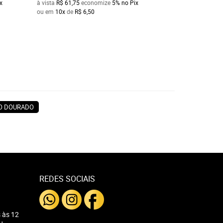
x
à vista
R$ 61,75
economize
5%
no Pix
à vista
R$ 85,50
ec
ou em
10x
de
R$ 6,50
ou em
10x
de
R$ 9
O DOURADO
REDES SOCIAIS
 às 12