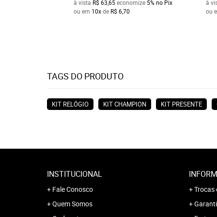
à vista
R$ 63,65
economize
5%
no Pix
à vi
ou em
10x
de
R$ 6,70
ou 
TAGS DO PRODUTO
KIT RELÓGIO
KIT CHAMPION
KIT PRESENTE
INSTITUCIONAL
INFORM
Fale Conosco
Trocas 
Quem Somos
Garanti