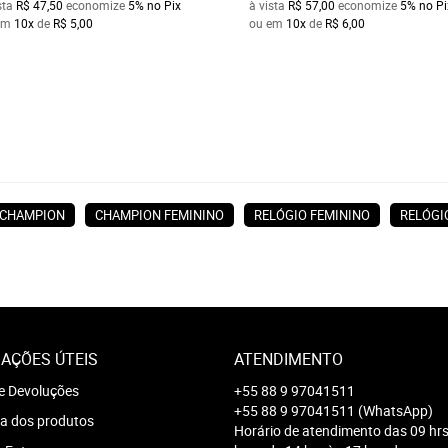
sta
R$ 47,50
economize
5%
no Pix
à vista
R$ 57,00
economize
5%
no Pi
em
10x
de
R$ 5,00
ou em
10x
de
R$ 6,00
CHAMPION
CHAMPION FEMININO
RELÓGIO FEMININO
RELÓGI
AÇÕES ÚTEIS
ATENDIMENTO
e Devoluções
+55 88 9 97041511
+55 88 9 97041511
(WhatsApp)
a dos produtos
Horário de atendimento das 09 hrs