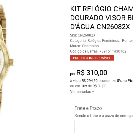
KIT RELÓGIO CHA
DOURADO VISOR B
D'ÁGUA CN26082X
Sku:
CN26082X
Categoria:
Relógios Femininos
Pontei
Marca:
Champion
Código de Barras:
7891511430102
PRODUTO INDISPONÍVEL
R$ 310,00
por
à vista
R$ 294,50
economize
5%
no Pix
ou em
10x
de
R$ 31,00
Ver parcelas
Frete e Prazo
Simule o frete e o prazo de entreg