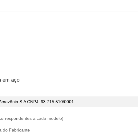
a em aço
 Amazônia S.A CNPJ:
63.715.510/0001
(correspondentes a cada modelo)
ia do Fabricante