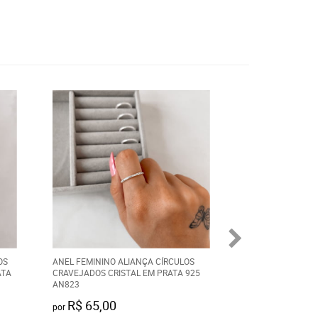
OS
ANEL FEMININO ALIANÇA CÍRCULOS
ALIANÇA EROS AÇ
ATA
CRAVEJADOS CRISTAL EM PRATA 925
DOURADA IPG 8M
AN823
R$ 65,00
R$ 90,00
por
por