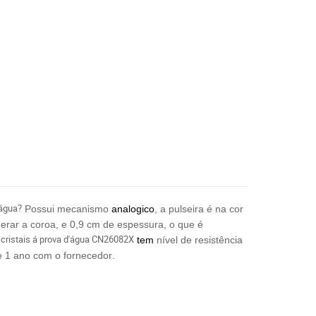
'água?
Possui mecanismo
analogico
, a pulseira é na cor
erar a coroa, e 0,9 cm de espessura, o que é
cristais á prova d'água
CN26082X
tem
nível de resistência
e 1 ano com o fornecedor
.