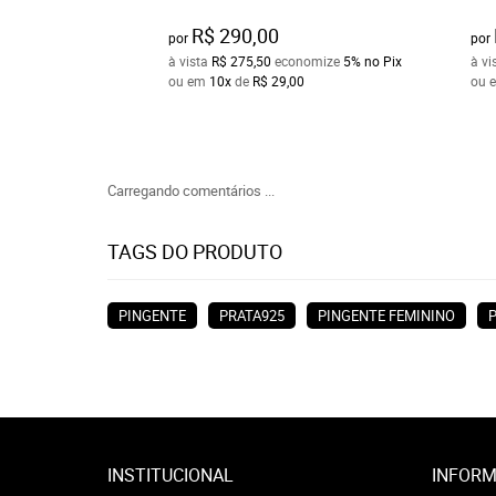
R$ 290,00
por
por
à vista
R$ 275,50
economize
5%
no Pix
à vi
ou em
10x
de
R$ 29,00
ou 
Carregando comentários ...
TAGS DO PRODUTO
PINGENTE
PRATA925
PINGENTE FEMININO
INSTITUCIONAL
INFORM