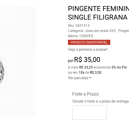
PINGENTE FEMINI
SINGLE FILIGRANA
Sku:
3431513
Categoria:
Joias em prata 925
Pingen
Marca:
CONVEX
PRODUTO INDISPONÍVEL
Seja o primeira a avaliar!
R$ 35,00
por
à vista
R$ 33,25
economize
5%
no Pix
ou em
10x
de
R$ 3,50
Ver parcelas
Frete e Prazo
Simule o frete e o prazo de entreg