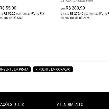
DETALHADA CN25190H
R$ 55,00
R$ 289,90
por
sta
R$ 52,25
economize
5%
no Pix
à vista
R$ 275,40
economize
5%
no 
em
10x
de
R$ 5,50
ou em
10x
de
R$ 28,99
PINGENTE EM PRATA
PINGENTE EM CORAÇAO
AÇÕES ÚTEIS
ATENDIMENTO