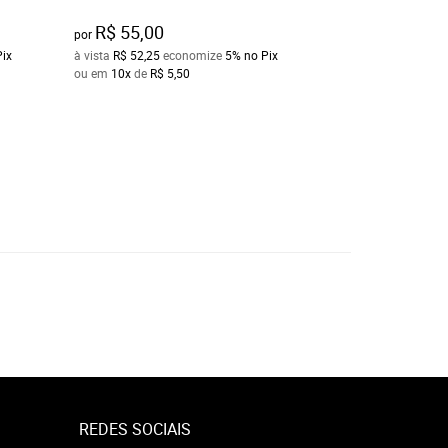
R$ 55,00
R$ 50,00
por
por
Pix
à vista
R$ 52,25
economize
5%
no Pix
à vista
R$ 47,50
ec
ou em
10x
de
R$ 5,50
ou em
10x
de
R$ 5
REDES SOCIAIS