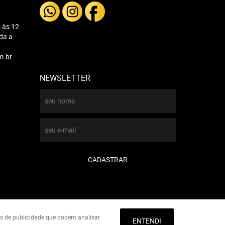
 às 12
nda a
m.br
NEWSLETTER
CADASTRAR
ies de publicidade que podem analisar
ENTENDI