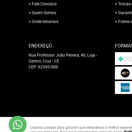
Fale Conosco
Trocas 
Quem Somos
Garanti
Onde estamos
Fretes 
ENDEREÇO
FORMA
Rua Professor João Pereira, 40, Loja
-
Centro, Cruz
-
CE
CEP: 62595-000
Usamos cookies para garantir que oferecemos a melhor experiênci
seu uso deste site. Para mais informações, consulte nossa
Polít