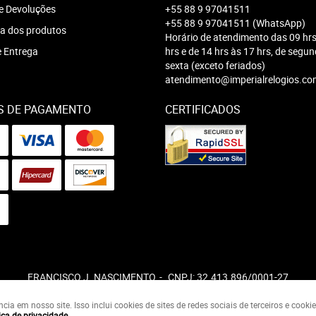
e Devoluções
+55 88 9 97041511
+55 88 9 97041511
(WhatsApp)
a dos produtos
Horário de atendimento das 09 hrs
e Entrega
hrs e de 14 hrs às 17 hrs, de segu
sexta (exceto feriados)
atendimento@imperialrelogios.co
S DE PAGAMENTO
CERTIFICADOS
FRANCISCO J. NASCIMENTO
CNPJ: 32.413.896/0001-27
a em nosso site. Isso inclui cookies de sites de redes sociais de terceiros e cook
ica de privacidade
.