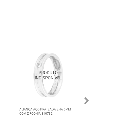
ALIANÇA AÇO PRATEADA ENA 5MM
ALIANÇA AÇO PR
COM ZIRCÔNIA 310732
ABAULADA 8MM 9