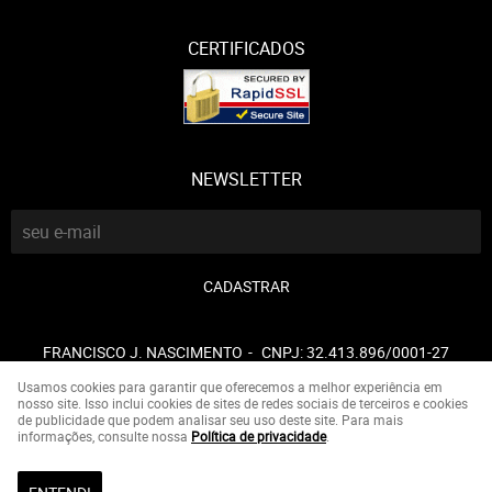
CERTIFICADOS
NEWSLETTER
CADASTRAR
FRANCISCO J. NASCIMENTO
CNPJ: 32.413.896/0001-27
Usamos cookies para garantir que oferecemos a melhor experiência em
nosso site. Isso inclui cookies de sites de redes sociais de terceiros e cookies
de publicidade que podem analisar seu uso deste site. Para mais
LOJA VIRTUAL CRIADA POR
informações, consulte nossa
Política de privacidade
.