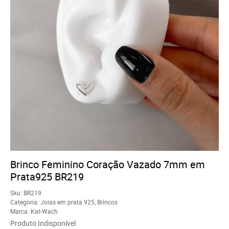
Brinco Feminino Coração Vazado 7mm em
Prata925 BR219
Sku:
BR219
Categoria:
Joias em prata 925
,
Brincos
Marca:
Kat-Wach
Produto Indisponível