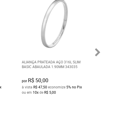
ALIANÇA PRATEADA AÇO 316L SLIM
ALIANÇA ORION A
BASIC ABAULADA 1.90MM 343035
DOURADA IPG 6.5
R$ 50,00
R$ 90,00
por
por
x
à vista
R$ 47,50
economize
5%
no Pix
à vista
R$ 85,50
ec
ou em
10x
de
R$ 5,00
ou em
10x
de
R$ 9