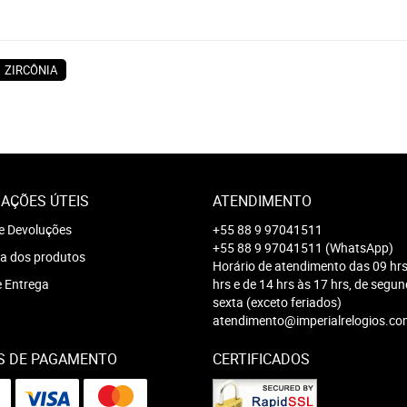
ZIRCÔNIA
AÇÕES ÚTEIS
ATENDIMENTO
e Devoluções
+55 88 9 97041511
+55 88 9 97041511
(WhatsApp)
a dos produtos
Horário de atendimento das 09 hrs
e Entrega
hrs e de 14 hrs às 17 hrs, de segu
sexta (exceto feriados)
atendimento@imperialrelogios.co
S DE PAGAMENTO
CERTIFICADOS