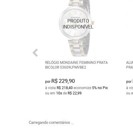
RELÓGIO MONDAINE FEMININO PRATA
ALI
BICOLOR 53609LPMVBE2
PRA
R$ 229,90
por
por
à vista
R$ 218,40
economize
5%
no Pix
à vi
ou em
10x
de
R$ 22,99
ou 
Carregando comentários ...