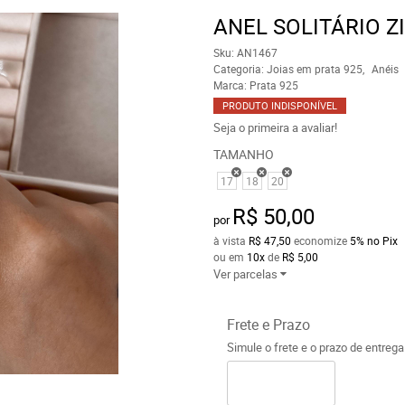
ANEL SOLITÁRIO Z
Sku:
AN1467
Categoria:
Joias em prata 925
Anéis
Marca:
Prata 925
PRODUTO INDISPONÍVEL
Seja o primeira a avaliar!
TAMANHO
17
18
20
R$ 50,00
por
à vista
R$ 47,50
economize
5%
no Pix
ou em
10x
de
R$ 5,00
Ver parcelas
Frete e Prazo
Simule o frete e o prazo de entreg