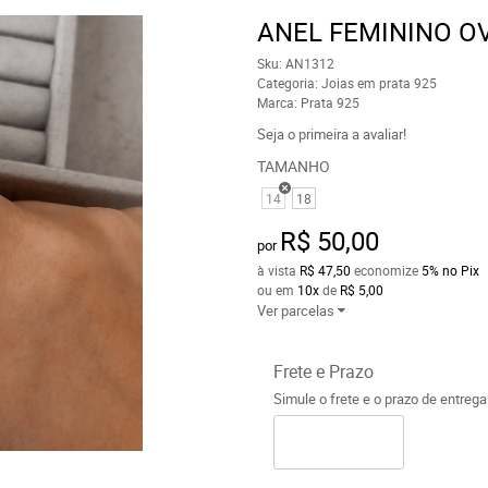
ANEL FEMININO OV
Sku:
AN1312
Categoria:
Joias em prata 925
Marca:
Prata 925
Seja o primeira a avaliar!
TAMANHO
14
18
R$ 50,00
por
à vista
R$ 47,50
economize
5%
no Pix
ou em
10x
de
R$ 5,00
Ver parcelas
Frete e Prazo
Simule o frete e o prazo de entreg