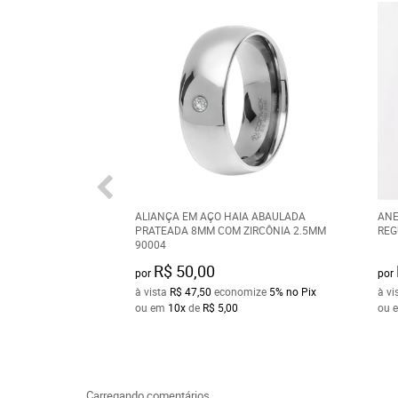
ALIANÇA EM AÇO HAIA ABAULADA
ANE
PRATEADA 8MM COM ZIRCÔNIA 2.5MM
REG
90004
R$ 50,00
por
por
à vista
R$ 47,50
economize
5%
no Pix
à vi
ou em
10x
de
R$ 5,00
ou 
Carregando comentários ...