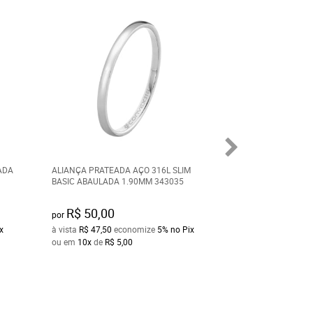
ADA
ALIANÇA PRATEADA AÇO 316L SLIM
ALIANÇA TROYA 
BASIC ABAULADA 1.90MM 343035
6.35MM COM ZIRC
R$ 50,00
R$ 100,00
por
por
x
à vista
R$ 47,50
economize
5%
no Pix
à vista
R$ 95,00
ec
ou em
10x
de
R$ 5,00
ou em
10x
de
R$ 1