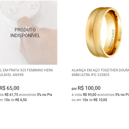
L EM PRATA 925 FEMININO HERA
ALIANÇA EM AÇO TOGETHER DOUR
ULÁVEL AN998
8MM ULTRA IPG 320805
R$ 65,00
R$ 100,00
por
sta
R$ 61,75
economize
5%
no Pix
à vista
R$ 95,00
economize
5%
no Pi
em
10x
de
R$ 6,50
ou em
10x
de
R$ 10,00