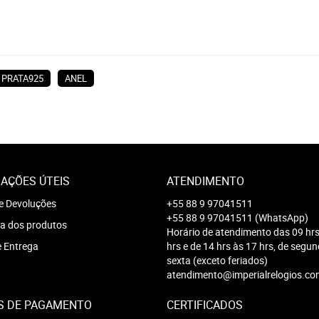
PRATA925
ANEL
AÇÕES ÚTEIS
ATENDIMENTO
e Devoluções
+55 88 9 97041511
+55 88 9 97041511
(WhatsApp)
a dos produtos
Horário de atendimento das 09 hrs
e Entrega
hrs e de 14 hrs às 17 hrs, de segu
sexta (exceto feriados)
atendimento@imperialrelogios.co
S DE PAGAMENTO
CERTIFICADOS