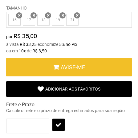
TAMANHO
16
17
18
19
21
x
x
x
x
x
R$ 35,00
por
à vista
R$ 33,25
economize
5%
no Pix
ou em
10x
de
R$ 3,50
AVISE-ME
ADICIONAR AOS FAVORITOS
Frete e Prazo
Calcule o frete e o prazo de entrega estimados para sua região: