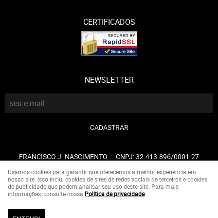
CERTIFICADOS
NEWSLETTER
CADASTRAR
FRANCISCO J. NASCIMENTO
CNPJ: 32.413.896/0001-27
Usamos cookies para garantir que oferecemos a melhor experiência em
nosso site. Isso inclui cookies de sites de redes sociais de terceiros e cookies
de publicidade que podem analisar seu uso deste site. Para mais
LOJA VIRTUAL CRIADA POR
informações, consulte nossa
Política de privacidade
.