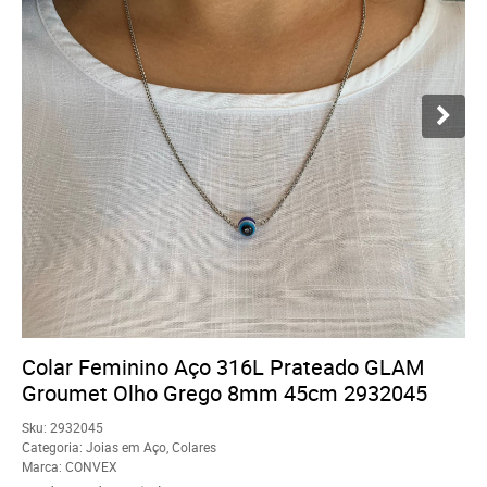
Colar Feminino Aço 316L Prateado GLAM
Groumet Olho Grego 8mm 45cm 2932045
Sku:
2932045
Categoria:
Joias em Aço
,
Colares
Marca:
CONVEX