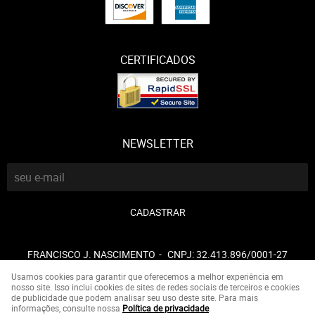
CERTIFICADOS
NEWSLETTER
CADASTRAR
FRANCISCO J. NASCIMENTO
CNPJ: 32.413.896/0001-27
Usamos cookies para garantir que oferecemos a melhor experiência em
nosso site. Isso inclui cookies de sites de redes sociais de terceiros e cookies
de publicidade que podem analisar seu uso deste site. Para mais
LOJA VIRTUAL CRIADA POR
informações, consulte nossa
Política de privacidade
.