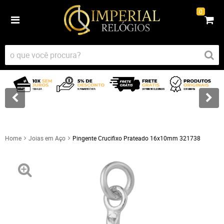
0
Home
Joias em Aço
Pingente Crucifixo Prateado 16x10mm 321738