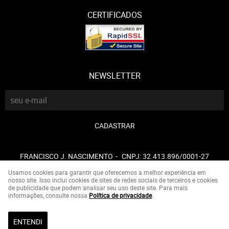
CERTIFICADOS
NEWSLETTER
CADASTRAR
FRANCISCO J. NASCIMENTO
CNPJ: 32.413.896/0001-27
Usamos cookies para garantir que oferecemos a melhor experiência em
nosso site. Isso inclui cookies de sites de redes sociais de terceiros e cookies
de publicidade que podem analisar seu uso deste site. Para mais
LOJA VIRTUAL CRIADA POR
informações, consulte nossa
Política de privacidade
.
ENTENDI