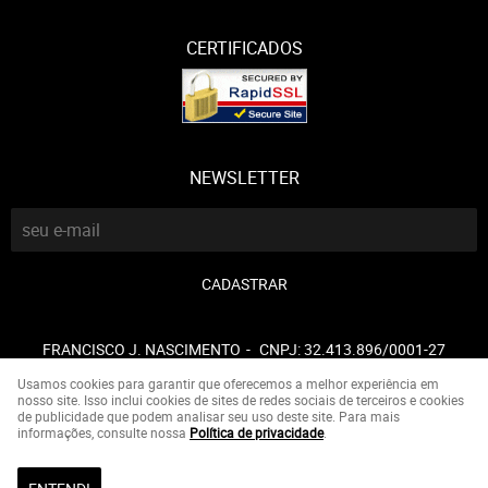
CERTIFICADOS
NEWSLETTER
CADASTRAR
FRANCISCO J. NASCIMENTO
CNPJ: 32.413.896/0001-27
Usamos cookies para garantir que oferecemos a melhor experiência em
nosso site. Isso inclui cookies de sites de redes sociais de terceiros e cookies
de publicidade que podem analisar seu uso deste site. Para mais
LOJA VIRTUAL CRIADA POR
informações, consulte nossa
Política de privacidade
.