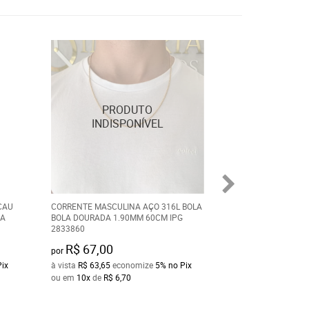
CAU
CORRENTE MASCULINA AÇO 316L BOLA
CORRENTE FEMINI
TA
BOLA DOURADA 1.90MM 60CM IPG
CARTIER ELOS OV
2833860
1.85MM 45CM 28
R$ 67,00
R$ 50,00
por
por
Pix
à vista
R$ 63,65
economize
5%
no Pix
à vista
R$ 47,50
ec
ou em
10x
de
R$ 6,70
ou em
10x
de
R$ 5