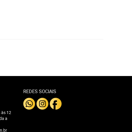
REDES SOCIAIS
 às 12
nda a
m.br