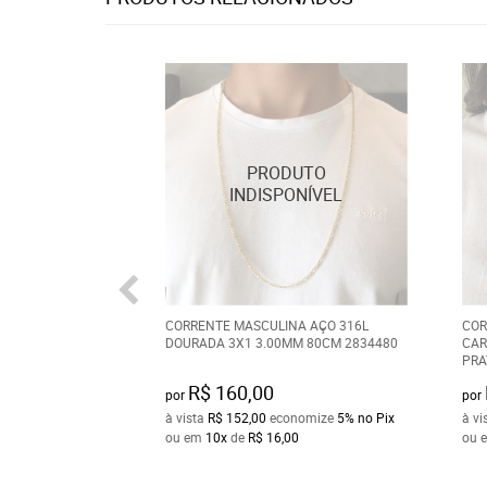
CORRENTE MASCULINA AÇO 316L
COR
DOURADA 3X1 3.00MM 80CM 2834480
CAR
PRA
R$ 160,00
por
por
à vista
R$ 152,00
economize
5%
no Pix
à vi
ou em
10x
de
R$ 16,00
ou 