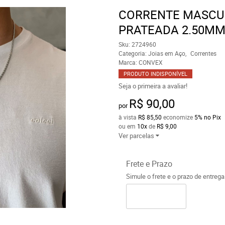
CORRENTE MASCUL
PRATEADA 2.50MM
Sku:
2724960
Categoria:
Joias em Aço
Correntes
Marca:
CONVEX
PRODUTO INDISPONÍVEL
Seja o primeira a avaliar!
R$ 90,00
por
à vista
R$ 85,50
economize
5%
no Pix
ou em
10x
de
R$ 9,00
Ver parcelas
Frete e Prazo
Simule o frete e o prazo de entreg