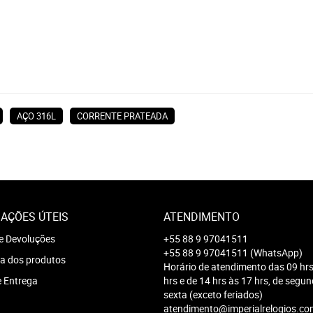
AÇO 316L
CORRENTE PRATEADA
AÇÕES ÚTEIS
ATENDIMENTO
e Devoluções
+55 88 9 97041511
+55 88 9 97041511
(WhatsApp)
a dos produtos
Horário de atendimento das 09 hrs
e Entrega
hrs e de 14 hrs às 17 hrs, de segu
sexta (exceto feriados)
atendimento@imperialrelogios.co