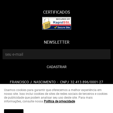
CERTIFICADOS
NEWSLETTER
CADASTRAR
FRANCISCO J. NASCIMENTO
CNPJ: 32.413.896/0001-27
Usamos cookies para garantir que oferecemos a melhor experiência em
nosso site. Isso inclui cookies de sites de redes sociais de terceiros e cookies
de publicidade que podem analisar seu uso deste site. Para mais
LOJA VIRTUAL CRIADA POR
informações, consulte nossa
Política de privacidade
.