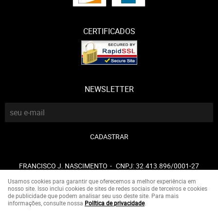
CERTIFICADOS
NEWSLETTER
CADASTRAR
FRANCISCO J. NASCIMENTO
CNPJ: 32.413.896/0001-27
Usamos cookies para garantir que oferecemos a melhor experiência em
nosso site. Isso inclui cookies de sites de redes sociais de terceiros e cookies
de publicidade que podem analisar seu uso deste site. Para mais
LOJA VIRTUAL CRIADA POR
informações, consulte nossa
Política de privacidade
.