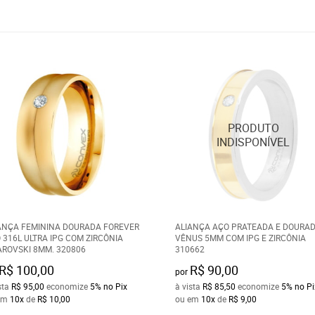
ANÇA FEMININA DOURADA FOREVER
ALIANÇA AÇO PRATEADA E DOURA
 316L ULTRA IPG COM ZIRCÔNIA
VÊNUS 5MM COM IPG E ZIRCÔNIA
ROVSKI 8MM. 320806
310662
R$ 100,00
R$ 90,00
por
sta
R$ 95,00
economize
5%
no Pix
à vista
R$ 85,50
economize
5%
no Pi
em
10x
de
R$ 10,00
ou em
10x
de
R$ 9,00