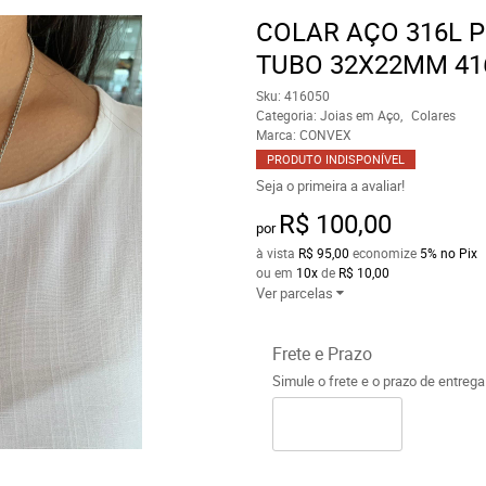
COLAR AÇO 316L 
TUBO 32X22MM 41
Sku:
416050
Categoria:
Joias em Aço
Colares
Marca:
CONVEX
PRODUTO INDISPONÍVEL
Seja o primeira a avaliar!
R$ 100,00
por
à vista
R$ 95,00
economize
5%
no Pix
ou em
10x
de
R$ 10,00
Ver parcelas
Frete e Prazo
Simule o frete e o prazo de entreg