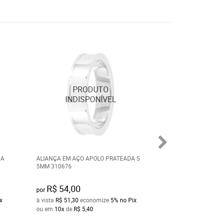
DA
ALIANÇA EM AÇO APOLO PRATEADA S
ALIANÇA MAGNET
5MM 310676
5MM 310650
R$ 54,00
R$ 100,00
por
por
x
à vista
R$ 51,30
economize
5%
no Pix
à vista
R$ 95,00
ec
ou em
10x
de
R$ 5,40
ou em
10x
de
R$ 1