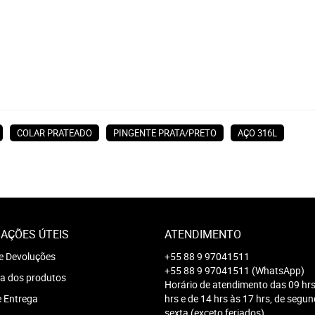
COLAR PRATEADO
PINGENTE PRATA/PRETO
AÇO 316L
AÇÕES ÚTEIS
ATENDIMENTO
e Devoluções
+55 88 9 97041511
+55 88 9 97041511
(WhatsApp)
a dos produtos
Horário de atendimento das 09 hrs
e Entrega
hrs e de 14 hrs às 17 hrs, de segu
sexta (exceto feriados)