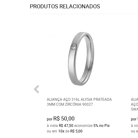
PRODUTOS RELACIONADOS
ALIANÇA AÇO 316L ALYSIA PRATEADA
ALI
3MM COM ZIRCÔNIA 90027
AÇO
SWA
R$ 50,00
por
por
à vista
R$ 47,50
economize
5%
no Pix
à vi
ou em
10x
de
R$ 5,00
ou 