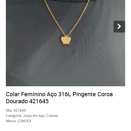
Colar Feminino Aço 316L Pingente Coroa
Dourado 421645
Sku:
421645
Categoria:
Joias em Aço
,
Colares
Marca:
CONVEX