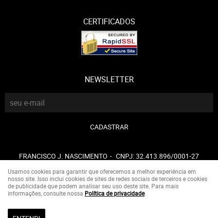
CERTIFICADOS
NEWSLETTER
CADASTRAR
FRANCISCO J. NASCIMENTO
CNPJ: 32.413.896/0001-27
Usamos cookies para garantir que oferecemos a melhor experiência em
nosso site. Isso inclui cookies de sites de redes sociais de terceiros e cookies
de publicidade que podem analisar seu uso deste site. Para mais
LOJA VIRTUAL CRIADA POR
informações, consulte nossa
Política de privacidade
.