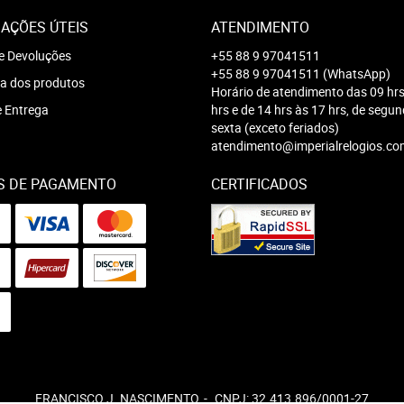
AÇÕES ÚTEIS
ATENDIMENTO
e Devoluções
+55 88 9 97041511
+55 88 9 97041511
(WhatsApp)
a dos produtos
Horário de atendimento das 09 hrs
e Entrega
hrs e de 14 hrs às 17 hrs, de segu
sexta (exceto feriados)
atendimento@imperialrelogios.co
S DE PAGAMENTO
CERTIFICADOS
FRANCISCO J. NASCIMENTO
CNPJ: 32.413.896/0001-27