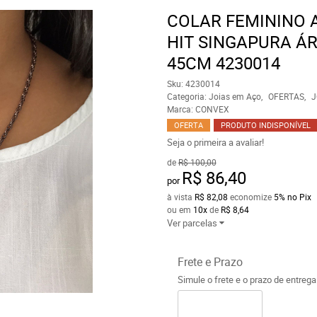
COLAR FEMININO 
HIT SINGAPURA ÁR
45CM 4230014
Sku:
4230014
Categoria:
Joias em Aço
OFERTAS
J
Marca:
CONVEX
OFERTA
PRODUTO INDISPONÍVEL
Seja o primeira a avaliar!
de
R$ 100,00
R$ 86,40
por
à vista
R$ 82,08
economize
5%
no Pix
ou em
10x
de
R$ 8,64
Ver parcelas
Frete e Prazo
Simule o frete e o prazo de entreg