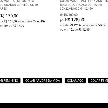
XA MALETA ESTOJO PARA
COLAR MASCULINO BLACK AÇO 316
ECIONADOR DE RELÓGIOS 10
BOLA BOLA E PLACA DUPLA IPB
ARES
30X22MM 60CM 412460
de
R$ 160,00
R$ 170,00
R$ 128,00
por
sta
R$ 161,50
economize
5%
no Pix
à vista
R$ 121,60
economize
5%
no 
em
10x
de
R$ 17,00
ou em
10x
de
R$ 12,80
AR FEMININO
COLAR ÁRVORE DA VIDA
COLAR AÇO
COLAR FEM