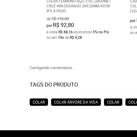
COLAR FEMININO AÇO 316L GROUMET
CAI
CRUZ INRI DOURADO 28X20MM 45CM
COL
IPG 418545
LUG
de
R$ 116,00
por
R$ 92,80
por
à vi
à vista
R$ 88,16
economize
5%
no Pix
ou 
ou em
10x
de
R$ 9,28
Carregando comentários ...
TAGS DO PRODUTO
COLAR
COLAR ÁRVORE DA VIDA
COLAR
COL