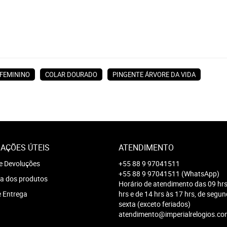
 FEMININO
COLAR DOURADO
PINGENTE ÁRVORE DA VIDA
AÇÕES ÚTEIS
ATENDIMENTO
e Devoluções
+55 88 9 97041511
+55 88 9 97041511
(WhatsApp)
a dos produtos
Horário de atendimento das 09 hrs
e Entrega
hrs e de 14 hrs às 17 hrs, de segu
sexta (exceto feriados)
atendimento@imperialrelogios.co