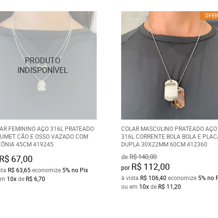
OFER
AR FEMININO AÇO 316L PRATEADO
COLAR MASCULINO PRATEADO AÇO
UMET CÃO E OSSO VAZADO COM
316L CORRENTE BOLA BOLA E PLAC
CÔNIA 45CM 419245
DUPLA 30X22MM 60CM 412360
de
R$ 140,00
R$ 67,00
R$ 112,00
por
sta
R$ 63,65
economize
5%
no Pix
à vista
R$ 106,40
economize
5%
no 
em
10x
de
R$ 6,70
ou em
10x
de
R$ 11,20