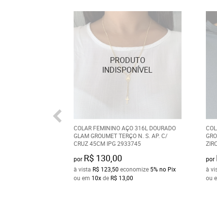
COLAR FEMININO AÇO 316L DOURADO
COL
GLAM GROUMET TERÇO N. S. AP. C/
GRO
CRUZ 45CM IPG 2933745
ZIR
R$ 130,00
por
por
à vista
R$ 123,50
economize
5%
no Pix
à vi
ou em
10x
de
R$ 13,00
ou 