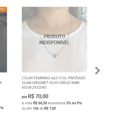
TA
COLAR FEMININO AÇO 316L PRATEADO
COLAR MASCULINO
A
GLAM GROUMET OLHO GREGO 8MM
BOLA BOLA E PLA
45CM 2932045
30X22MM 60CM 4
de
R$ 160,00
R$ 70,00
por
R$ 128,00
por
à vista
R$ 66,50
economize
5%
no Pix
Pix
à vista
R$ 121,60
e
ou em
10x
de
R$ 7,00
ou em
10x
de
R$ 1