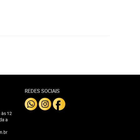
REDES SOCIAIS
 às 12
nda a
m.br