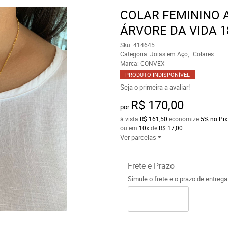
COLAR FEMININO 
ÁRVORE DA VIDA 1
Sku:
414645
Categoria:
Joias em Aço
Colares
Marca:
CONVEX
PRODUTO INDISPONÍVEL
Seja o primeira a avaliar!
R$ 170,00
por
à vista
R$ 161,50
economize
5%
no Pix
ou em
10x
de
R$ 17,00
Ver parcelas
Frete e Prazo
Simule o frete e o prazo de entreg