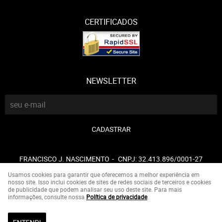
CERTIFICADOS
NEWSLETTER
CADASTRAR
FRANCISCO J. NASCIMENTO
CNPJ: 32.413.896/0001-27
Usamos cookies para garantir que oferecemos a melhor experiência em
nosso site. Isso inclui cookies de sites de redes sociais de terceiros e cookies
de publicidade que podem analisar seu uso deste site. Para mais
LOJA VIRTUAL CRIADA POR
informações, consulte nossa
Política de privacidade
.