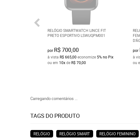
RELÓGIO SMARTWATCH LINCE FIT
REL
PRETO ESPORTIVO LSWUQPM001
FEM
D'Á
R$ 700,00
por
por
à vista
R$ 665,00
economize
5%
no Pix
à vi
ou em
10x
de
R$ 70,00
ou 
Carregando comentários ...
TAGS DO PRODUTO
RELÓGIO
RELÓGIO SMART
RELÓGIO FEMININO