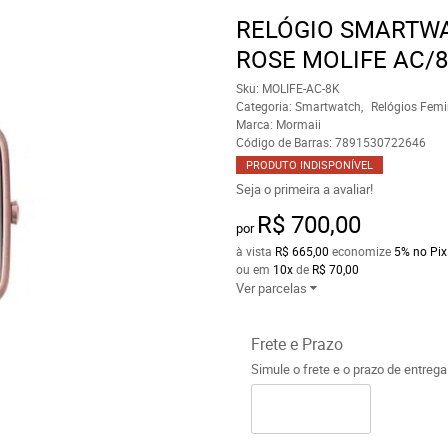
RELÓGIO SMARTWA
ROSE MOLIFE AC/
Sku:
MOLIFE-AC-8K
Categoria:
Smartwatch
Relógios Femi
Marca:
Mormaii
Código de Barras:
7891530722646
PRODUTO INDISPONÍVEL
Seja o primeira a avaliar!
R$ 700,00
por
à vista
R$ 665,00
economize
5%
no Pix
ou em
10x
de
R$ 70,00
Ver parcelas
Frete e Prazo
Simule o frete e o prazo de entreg