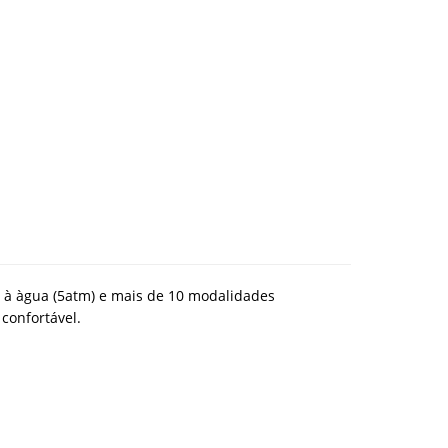
ia à àgua (5atm) e mais de 10 modalidades
e
confortável
.