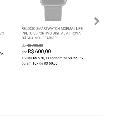
RELÓGIO SMARTWATCH MORMAII LIFE
RELÓGIO SMARTW
IVO
PRETO ESPORTIVO DIGITAL A PROVA
CONNECT PRETO 
D'ÁGUA MOLIFEAB/8P
16001M0MVNV2
de
R$ 700,00
de
R$ 700,00
R$ 600,00
R$ 350,00
por
por
Pix
à vista
R$ 570,00
economize
5%
no Pix
à vista
R$ 332,50
e
ou em
10x
de
R$ 60,00
ou em
10x
de
R$ 3