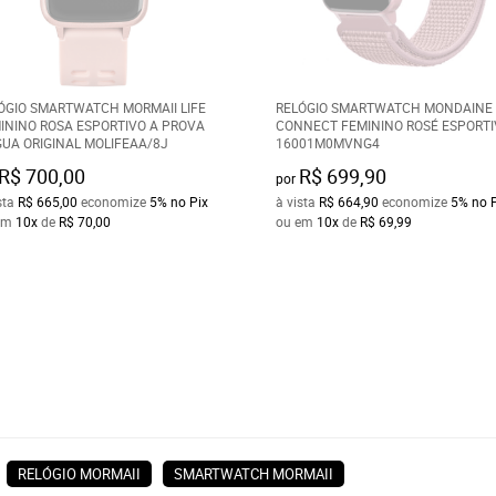
ÓGIO SMARTWATCH MORMAII LIFE
RELÓGIO SMARTWATCH MONDAINE
ININO ROSA ESPORTIVO A PROVA
CONNECT FEMININO ROSÉ ESPORT
GUA ORIGINAL MOLIFEAA/8J
16001M0MVNG4
R$ 700,00
R$ 699,90
por
sta
R$ 665,00
economize
5%
no Pix
à vista
R$ 664,90
economize
5%
no 
em
10x
de
R$ 70,00
ou em
10x
de
R$ 69,99
RELÓGIO MORMAII
SMARTWATCH MORMAII