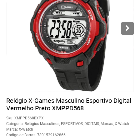
Relógio X-Games Masculino Esportivo Digital
Vermelho Preto XMPPD568
Sku:
XMPPD568BXPX
Categoria:
Relógios Masculinos
,
ESPORTIVOS
,
DIGITAIS
,
Marcas
,
X-Watch
Marca:
X-Watch
Código de Barras:
7891529162866