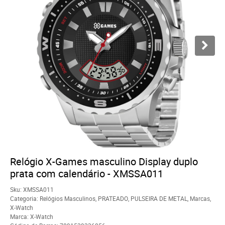
Relógio X-Games masculino Display duplo
prata com calendário - XMSSA011
Sku:
XMSSA011
Categoria:
Relógios Masculinos
,
PRATEADO
,
PULSEIRA DE METAL
,
Marcas
,
X-Watch
Marca:
X-Watch