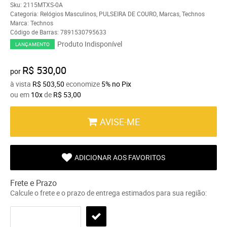
Sku:
2115MTXS-0A
Categoria:
Relógios Masculinos
,
PULSEIRA DE COURO
,
Marcas
,
Technos
Marca:
Technos
Código de Barras:
7891530795633
Produto Indisponível
LANÇAMENTO
R$ 530,00
por
à vista
R$ 503,50
economize
5%
no Pix
ou em
10x
de
R$ 53,00
AVISE-ME
ADICIONAR AOS FAVORITOS
Frete e Prazo
Calcule o frete e o prazo de entrega estimados para sua região: